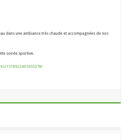
iveau dans une ambiance très chaude et accompagnées de nos
te soirée sportive.
ts/1518923401655378/