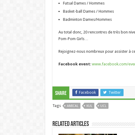
Futsal Dames / Hommes
Basket-ball Dames / Hommes
Badminton Dames/Hommes
Au total donc, 20 rencontres de très bon n
Pom-Pom Girls…
Rejoignez-nous nombreux pour assister à cet
Facebook event
:
www.facebook.com/even
Facebook
Twitter
Share
Tags
AMICAL
KUL
UCL
Related Articles