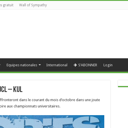
s gratuit
Wall of Sympathy
y
Equipes nationales
International
S’ABONNER
Login
UCL – KUL
ffronteront dans le courant du mois d’octobre dans une joute
ire aux championnats universitaires.