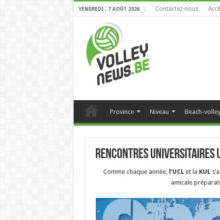
Contactez-nous
Accè
VENDREDI , 7 AOÛT 2026
Province
Niveau
Beach-volle
Rencontres universitaires 
Comme chaque année,
l’UCL
et la
KUL
s’a
amicale préparato