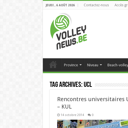
Contactez-nous
Accès gr
JEUDI , 6 AOÛT 2026
Province
Niveau
Beach-volle
Tag Archives:
UCL
Rencontres universitaires 
– KUL
14 octobre 2014
0