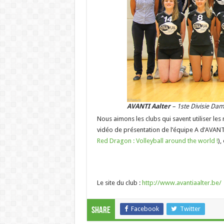
AVANTI Aalter
– 1ste Divisie Da
Nous aimons les clubs qui savent utiliser le
vidéo de présentation de l’équipe A d’AVANTI 
Red Dragon : Volleyball around the world !
),
Le site du club :
http://www.avantiaalter.be/
Facebook
Twitter
Share