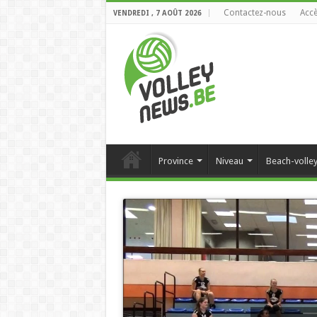
Contactez-nous
Accè
VENDREDI , 7 AOÛT 2026
Province
Niveau
Beach-volle