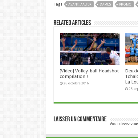
Tags
AVANTI AALTER
DAMES
PROMO
Related Articles
[Video] Volley-ball Headshot
Deuxi
compilation !
Tchal
La Lo
26 octobre 2016
25 se
Laisser un commentaire
Vous devez
vou