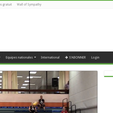
s gratuit
Wall of Sympathy
y
Equipes nationales
International
S’ABONNER
Login