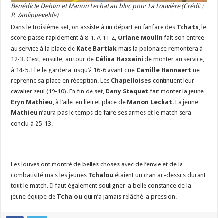
Bénédicte Dehon et Manon Lechat au bloc pour La Louvière (Crédit :
P. Vanlippevelde)
Dans le troisième set, on assiste à un départ en fanfare des
Tchats
, le
score passe rapidement à 8-1. A 11-2,
Oriane Moulin
fait son entrée
au service à la place de
Kate Bartlak
mais la polonaise remontera à
12-3. C’est, ensuite, au tour de
Célina Hassaini
de monter au service,
à 14-5. Elle le gardera jusqu’à 16-6 avant que
Camille Hannaert
ne
reprenne sa place en réception. Les
Chapelloises
continuent leur
cavalier seul (19-10). En fin de set,
Dany Staquet
fait monter la jeune
Eryn Mathieu
, à l’aile, en lieu et place de
Manon Lechat
. La jeune
Mathieu
n’aura pas le temps de faire ses armes et le match sera
conclu à 25-13.
Les louves ont montré de belles choses avec de l’envie et de la
combativité mais les jeunes
Tchalou
étaient un cran au-dessus durant
tout le match. Il faut également souligner la belle constance de la
jeune équipe de
Tchalou
qui n’a jamais relâché la pression.