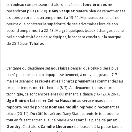
Le rouleau compresseur est alors lancé et les
louviéroises
ne
reviendront plus (16-10).
Dany Staquet
tentera bien de remotiver ses
troupes en prenant un temps-mort à 19-11. Malheureusement, il ne
pourra que constater la supériorité de ses adversaires lors de son
second temps-mort à 22-13. Malgré quelques beaux échanges et une
belle combativité des deux équipes, le set sera conclu sur la marque
de 25-15 par
Tchalou
.
L’entame du deuxième set nous laisse penser que celui-ci sera plus
serré puisque les deux équipes se tiennent, à nouveau, jusque 7-7
mais le scénario se répète et les
Tchats
prennent les commandes au
premier temps-mort technique (8-7). Au deuxième temps-mort
technique, ce sont encore elles qui mènent la danse (16-12). A 20-13,
Ugo Blairon
fait entrer
Célina Hassaini
au service mais cela ne
rapporte pas de point et
Romane Moulin
reprend directement sa
place (20-14). Du côté louviérois, Dany Staquet tente le tout pour le
tout en faisant entrer la jeune Marie Abrassart à la place de
Janet
Gondry
. C’est alors
Camille Lheureux
qui bascule à la passe tandis