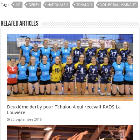
Tags
AIF
DERBY
NATIONALE 2
TCHALOU
VOLLEY-BALL HAINAUT
Related Articles
Deuxième derby pour Tchalou A qui recevait RADS La
Louvière
25 septembre 2016