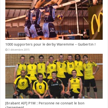
1000 supporters pour le derby Waremme – Guibertin !
3 décembre 2015
[Brabant AIF] P1M : Personne ne connait le bon
classement …