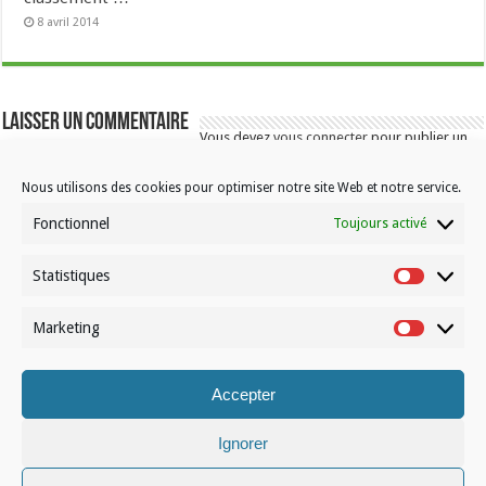
8 avril 2014
Laisser un commentaire
Vous devez
vous connecter
pour publier un
commentaire.
Nous utilisons des cookies pour optimiser notre site Web et notre service.
Fonctionnel
Toujours activé
Statistiques
Statistiqu
Marketing
Contactez-nous
Marketin
Choisissez votre formule d’abonnement
Accepter
À propos de Volleynews
Ignorer
© Volleynews.be
2026