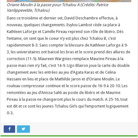
Oriane Moulin à la passe pour Tchalou A (Crédits: Patrice
Vanlippevelde, Tchalou)
Dans ce troisième et dernier set, David Deschambre effectue, à
nouveau, quelques changements. Evylou Lambot cède sa place à
Kathleen Laforge et Camille Pireau reprend son rôle de libéro. Dès
l’entame, on sent que le coeur n’y est plus chez Tchalou B, c’est
rapidemment 8-3. Sans compter la blessure de Kathleen Laforge à 9-
3, les universitaires ont baissé les bras et le score prend des allures de
correction (11-5). Maureen Wargnies remplace Maurine Pireau à la
passe mais rien n’y fait, c’est 14-9. Ugo Blairon joue la carte du double
changement avec les entrées au jeu d’Agata Karas et de Celina
Hassaini en lieu et place de Mathilde Jaron et d’Oriane Moulin. Le
rouleau compresseur continue et le score passe de 16-9 à 20-10. Les
remontées au jeu d’Anissa Sahli au poste de libéro et de Maurine
Pireau à la passe ne changeront plus le cours du match. A 25-16, tout
est dit et ce sont les jeunes Tchalou Girls qui l’emportent logiquement
0-3.