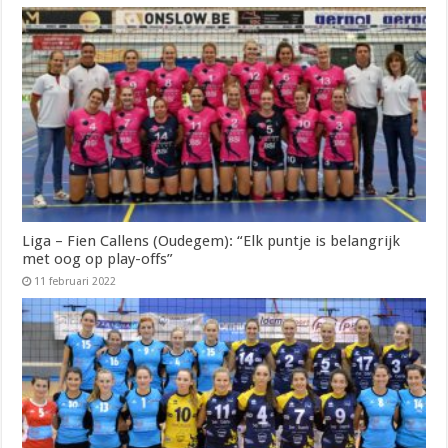
Liga – Fien Callens (Oudegem): “Elk puntje is belangrijk
met oog op play-offs”
11 februari 2022