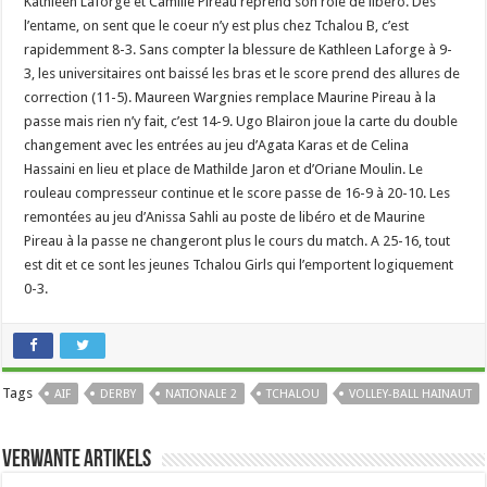
Kathleen Laforge et Camille Pireau reprend son rôle de libéro. Dès
l’entame, on sent que le coeur n’y est plus chez Tchalou B, c’est
rapidemment 8-3. Sans compter la blessure de Kathleen Laforge à 9-
3, les universitaires ont baissé les bras et le score prend des allures de
correction (11-5). Maureen Wargnies remplace Maurine Pireau à la
passe mais rien n’y fait, c’est 14-9. Ugo Blairon joue la carte du double
changement avec les entrées au jeu d’Agata Karas et de Celina
Hassaini en lieu et place de Mathilde Jaron et d’Oriane Moulin. Le
rouleau compresseur continue et le score passe de 16-9 à 20-10. Les
remontées au jeu d’Anissa Sahli au poste de libéro et de Maurine
Pireau à la passe ne changeront plus le cours du match. A 25-16, tout
est dit et ce sont les jeunes Tchalou Girls qui l’emportent logiquement
0-3.
Tags
AIF
DERBY
NATIONALE 2
TCHALOU
VOLLEY-BALL HAINAUT
Verwante artikels