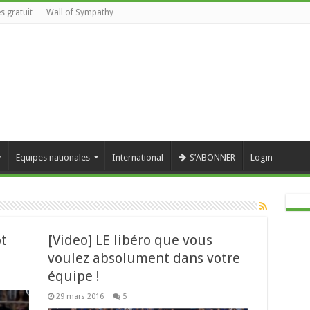
s gratuit
Wall of Sympathy
y
Equipes nationales
International
S’ABONNER
Login
ot
[Video] LE libéro que vous
voulez absolument dans votre
équipe !
29 mars 2016
5