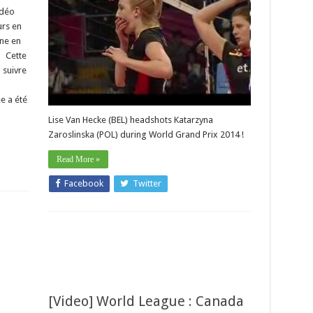
idéo
urs en
ène en
… Cette
 suivre
e a été
Lise Van Hecke (BEL) headshots Katarzyna
Zaroslinska (POL) during World Grand Prix 2014 !
Read More »
Facebook
Twitter
[Video] World League : Canada