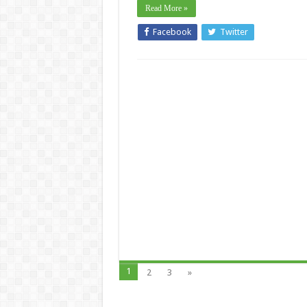
Read More »
Facebook
Twitter
1
2
3
»