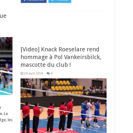
que
[Video] Knack Roeselare rend
hommage à Pol Vankeirsbilck,
mascotte du club !
24 avril 2014
0
à
e. La
ège, les