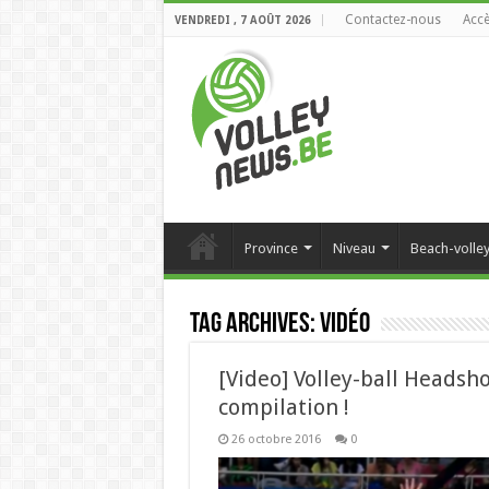
Contactez-nous
Accè
VENDREDI , 7 AOÛT 2026
Province
Niveau
Beach-volle
Tag Archives:
vidéo
[Video] Volley-ball Headsh
compilation !
26 octobre 2016
0