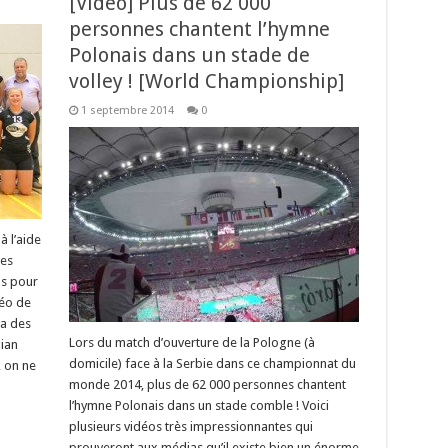
[Video] Plus de 62 000
personnes chantent l’hymne
Polonais dans un stade de
volley ! [World Championship]
1 septembre 2014
0
à l’aide
les
as pour
déo de
 a des
Lors du match d’ouverture de la Pologne (à
gian
domicile) face à la Serbie dans ce championnat du
, on ne
monde 2014, plus de 62 000 personnes chantent
l’hymne Polonais dans un stade comble ! Voici
plusieurs vidéos très impressionnantes qui
prouveront aux médias qu’il existe bien un énorme