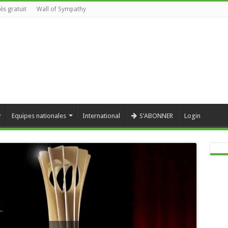
ès gratuit
Wall of Sympathy
y
Equipes nationales
International
S’ABONNER
Login