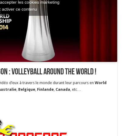
 accepter les cookies marketing
t activer ce contenu
gon : Volleyball around the world !
vidéo d’eux à travers le monde durant leur parcours en
World
Australie
,
Belgique
,
Finlande
,
Canada
, etc…