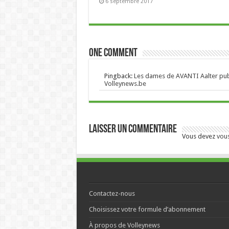
6 septembre 2017
One comment
Pingback:
Les dames de AVANTI Aalter publ
Volleynews.be
Laisser un commentaire
Vous devez
vou
Contactez-nous
Choisissez votre formule d’abonnement
À propos de Volleynews