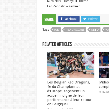
Kurbiekirk – Benny Hill Theme
Led Zeppelin – Kashmir
Facebook
Twitter
Share
Tags
FUN
RED DRAGONS
VIDÉO
VO
Related Articles
Les Belgian Red Dragons,
[Video
4e du Championnat
compi
d’Europe, reçoivent un
26 oc
accueil indigne de leur
performance à leur retour
en Belgique!