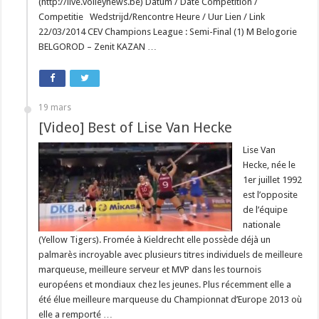
(http://live.volleynews.be) Datum / Date Compétition /
Competitie Wedstrijd/Rencontre Heure / Uur Lien / Link
22/03/2014 CEV Champions League : Semi-Final (1) M Belogorie
BELGOROD – Zenit KAZAN …
19 mars
[Video] Best of Lise Van Hecke
Lise Van
Hecke, née le
1er juillet 1992
est l’opposite
de l’équipe
nationale
(Yellow Tigers). Fromée à Kieldrecht elle possède déjà un
palmarès incroyable avec plusieurs titres individuels de meilleure
marqueuse, meilleure serveur et MVP dans les tournois
européens et mondiaux chez les jeunes. Plus récemment elle a
été élue meilleure marqueuse du Championnat d’Europe 2013 où
elle a remporté …