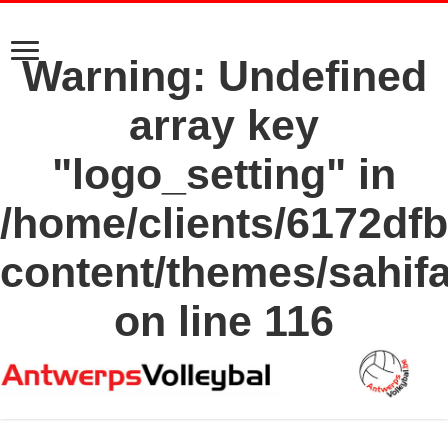
Warning
: Undefined
array key
"logo_setting" in
/home/clients/6172df
content/themes/sahif
on line
116