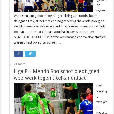
op
tegen
Wara Genk, negende in de rangschikking. De Booischotse
delegatie trok, zij het met een nog steeds gehavende ploeg en
slechts twee reservespelers, vol goede moed maar vooral ook
op hun hoede naar de Eurosporthal in Genk. LIGA B (m) –
MENDO BOOISCHOT De bezoekers namen een zwakke start en
waren direct op achtervolgen …
21 mars
Liga B – Mendo Booischot biedt goed
weerwerk tegen titelkandidaat
Het
voorbij
e
weeken
d
moeste