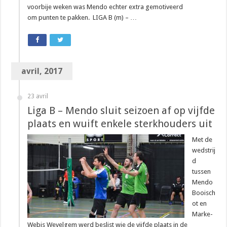
voorbije weken was Mendo echter extra gemotiveerd
om punten te pakken. LIGA B (m) – …
avril, 2017
23 avril
Liga B – Mendo sluit seizoen af op vijfde
plaats en wuift enkele sterkhouders uit
Met de
wedstrij
d
tussen
Mendo
Booisch
ot en
Marke-
Webis Wevelgem werd beslist wie de vijfde plaats in de