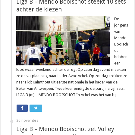
Liga B – Mendo Booischot steekt 10 sets
achter de kiezen
De
jongens
van
Mendo
Booisch
ot
hebben
een
loodzwaar weekend achter de rug. Op zaterdagavond maakten
ze de verplaatsing naar leider Avoc Achel. Op zondag trokken ze
naar Fixit Kalmthout uit eerste nationale in het kader van de
Beker van Antwerpen. Twee keer eindigde de partij na vijf sets.
LIGA B (m) – MENDO BOOISCHOT In Achel was het van bij …
26 novembre
Liga B – Mendo Booischot zet Volley