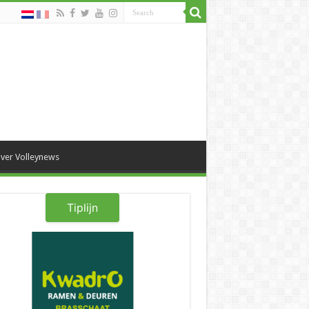
ver Volleynews
Tiplijn