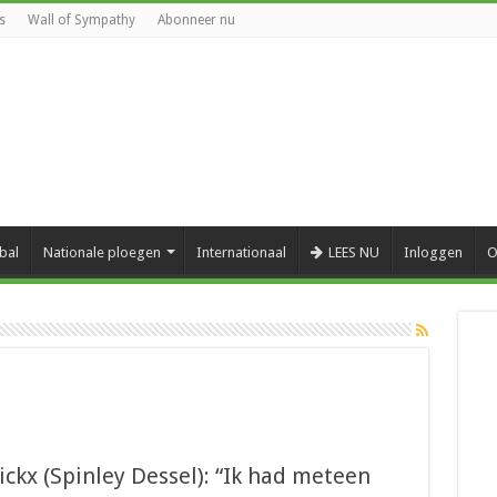
s
Wall of Sympathy
Abonneer nu
bal
Nationale ploegen
Internationaal
LEES NU
Inloggen
O
ckx (Spinley Dessel): “Ik had meteen