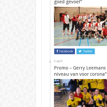
goed gevoel”
Facebook
Twitter
6 april
Promo – Gerry Leemans (S
niveau van voor corona”