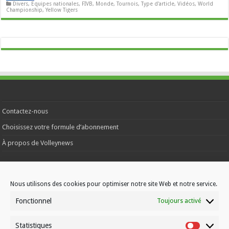
Divers
,
Equipes nationales
,
FIVB
,
Monde
,
Tournois
,
Type d'article
,
Vidéos
,
World
Championship
,
Yellow Tigers
Contactez-nous
Choisissez votre formule d’abonnement
À propos de Volleynews
© Volleynews.be
2026
Nous utilisons des cookies pour optimiser notre site Web et notre service.
Conditions générales
|
Déclaration de confidentialité
|
Cookies
|
Disclaimer
Fonctionnel
Toujours activé
Français
Nederlands
Statistiques
Statistiqu