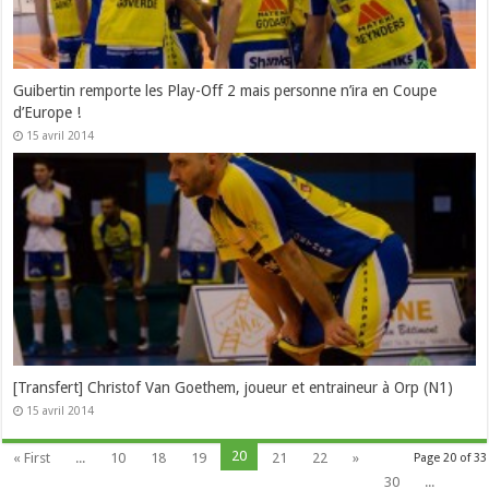
Guibertin remporte les Play-Off 2 mais personne n’ira en Coupe
d’Europe !
15 avril 2014
[Transfert] Christof Van Goethem, joueur et entraineur à Orp (N1)
15 avril 2014
20
« First
...
10
18
19
21
22
»
Page 20 of 33
30
...