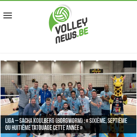
Liga – Sacha Koulberg (Borgworm) : « Sixième, septième
ou huitième tatouage cette année »