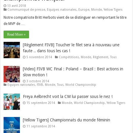
13 avril 2018
Communiqué de presse
,
Equipes nationales
,
Europe
,
Monde
,
Yellow Tigers
Notre compatriote Britt Herbots vient de se distinguer en remportant le titre
de MVP de …
Read More »
[Règlement FIVB] Toucher le filet sera à nouveau une
faute .. dans tous les cas !
5 novembre 2014
Compétitions
,
Monde
,
Règlement
,
Tous
[Video] FIVB WC Final : Poland – Brazil : Best actions in
slow motion !
3 octobre 2014
Equipes nationales
,
FIVB
,
Monde
,
Tous
,
World Championship
Freya Aelbrecht voit la CM lui passer sous le nez !
15 septembre 2014
Monde
,
World Championship
,
Yellow Tigers
[Yellow Tigers] Championnats du monde féminin
11 septembre 2014