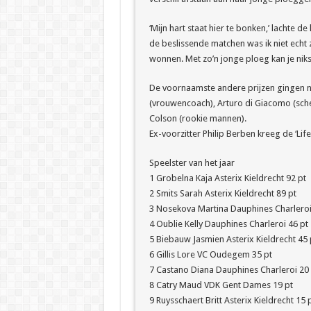
‘Mijn hart staat hier te bonken,’ lachte de
de beslissende matchen was ik niet echt z
wonnen. Met zo’n jonge ploeg kan je nik
De voornaamste andere prijzen gingen 
(vrouwencoach), Arturo di Giacomo (schei
Colson (rookie mannen).
Ex-voorzitter Philip Berben kreeg de ‘Li
Speelster van het jaar
1 Grobelna Kaja Asterix Kieldrecht 92 pt
2 Smits Sarah Asterix Kieldrecht 89 pt
3 Nosekova Martina Dauphines Charleroi
4 Oublie Kelly Dauphines Charleroi 46 pt
5 Biebauw Jasmien Asterix Kieldrecht 45 
6 Gillis Lore VC Oudegem 35 pt
7 Castano Diana Dauphines Charleroi 20 
8 Catry Maud VDK Gent Dames 19 pt
9 Ruysschaert Britt Asterix Kieldrecht 15 