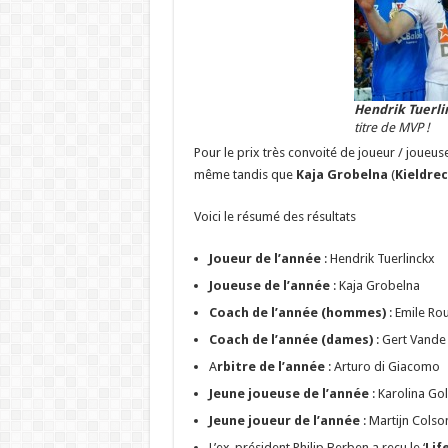
Hendrik Tuerli
titre de MVP !
Pour le prix très convoité de joueur / joueus
même tandis que
Kaja Grobelna
(
Kieldre
Voici le résumé des résultats
Joueur de l’année
: Hendrik Tuerlinckx
Joueuse de l’année
: Kaja Grobelna
Coach de l’année (hommes)
: Emile Ro
Coach de l’année (dames)
: Gert Vande
A
rbitre de l’année
: Arturo di Giacomo
Jeune joueuse de l’année
: Karolina Gol
Jeune joueur de l’année
: Martijn Colso
L’ex-président Philip Berben a reçu le ‘
Lif