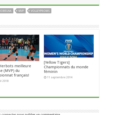
ROBELNA
MVP
VOLLEYPROMS
[Yellow Tigers]
 Herbots meilleure
Championnats du monde
se (MVP) du
féminin
ionnat français!
11 septembre 2014
il 2018
s connecter
pour publier un commentaire.