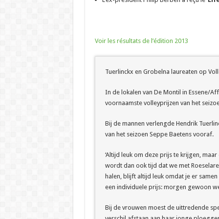
Voir les résultats de l’édition 2013
Tuerlinckx en Grobelna laureaten op Vo
In de lokalen van De Montil in Essene/A
voornaamste volleyprijzen van het seizo
Bij de mannen verlengde Hendrik Tuerlinckx 
van het seizoen Seppe Baetens vooraf.
‘Altijd leuk om deze prijs te krijgen, maar 
wordt dan ook tijd dat we met Roeselare 
halen, blijft altijd leuk omdat je er same
een individuele prijs: morgen gewoon we
Bij de vrouwen moest de uittredende spee
verschil afstaan aan haar jonge ploegge