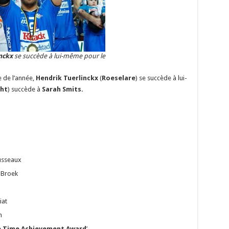
nckx
se succède à lui-même pour le
e de l’année,
Hendrik Tuerlinckx
(
Roeselare
) se succède à lui-
cht
) succède à
Sarah Smits.
usseaux
 Broek
iat
n
e Time Achievement Award
’.