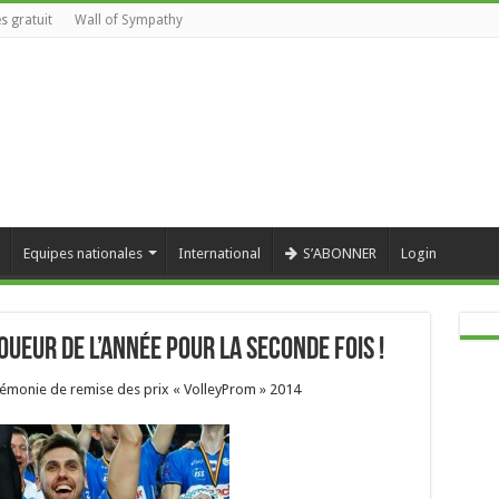
s gratuit
Wall of Sympathy
Equipes nationales
International
S’ABONNER
Login
ueur de l’année pour la seconde fois !
cérémonie de remise des prix « VolleyProm » 2014