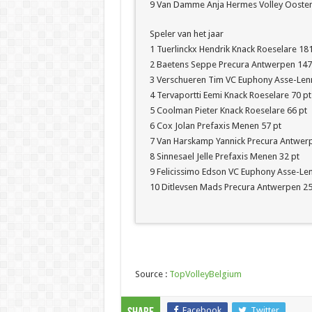
9 Van Damme Anja Hermes Volley Oosten
Speler van het jaar
1 Tuerlinckx Hendrik Knack Roeselare 181
2 Baetens Seppe Precura Antwerpen 147
3 Verschueren Tim VC Euphony Asse-Lenn
4 Tervaportti Eemi Knack Roeselare 70 pt
5 Coolman Pieter Knack Roeselare 66 pt
6 Cox Jolan Prefaxis Menen 57 pt
7 Van Harskamp Yannick Precura Antwerp
8 Sinnesael Jelle Prefaxis Menen 32 pt
9 Felicissimo Edson VC Euphony Asse-Len
10 Ditlevsen Mads Precura Antwerpen 25
Source :
TopVolleyBelgium
Facebook
Twitter