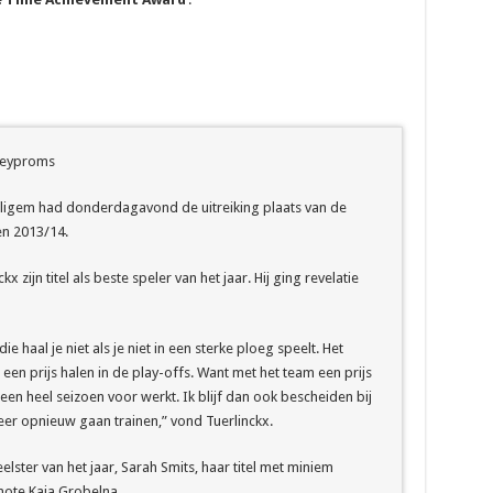
lleyproms
ffligem had donderdagavond de uitreiking plaats van de
en 2013/14.
zijn titel als beste speler van het jaar. Hij ging revelatie
die haal je niet als je niet in een sterke ploeg speelt. Het
een prijs halen in de play-offs. Want met het team een prijs
n een heel seizoen voor werkt. Ik blijf dan ook bescheiden bij
er opnieuw gaan trainen,” vond Tuerlinckx.
lster van het jaar, Sarah Smits, haar titel met miniem
note Kaja Grobelna.