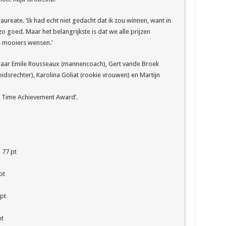
 laureate. ‘Ik had echt niet gedacht dat ik zou winnen, want in
o goed. Maar het belangrijkste is dat we alle prijzen
s mooiers wensen.’
naar Emile Rousseaux (mannencoach), Gert vande Broek
dsrechter), Karolina Goliat (rookie vrouwen) en Martijn
fe Time Achievement Award’.
 77 pt
pt
pt
pt