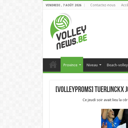
Contactez-nous
Accè
VENDREDI , 7 AOÛT 2026
Province
Niveau
Beach-volley
[VolleyProms] Tuerlinckx jo
Ce jeudi soir avait lieu la 