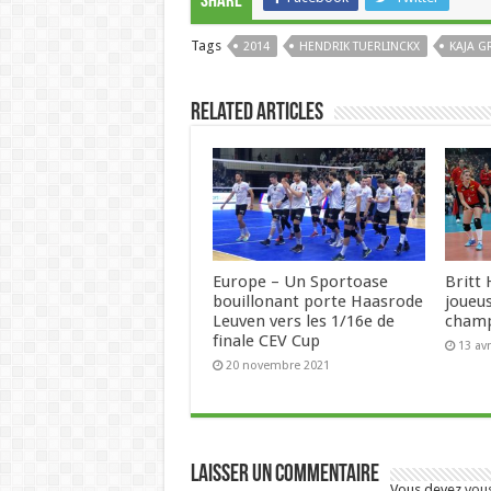
Share
Tags
2014
HENDRIK TUERLINCKX
KAJA G
Related Articles
Europe – Un Sportoase
Britt
bouillonant porte Haasrode
joueu
Leuven vers les 1/16e de
champ
finale CEV Cup
13 avr
20 novembre 2021
Laisser un commentaire
Vous devez
vou