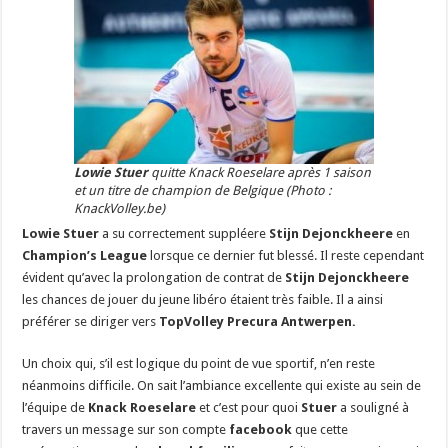
Lowie Stuer
quitte Knack Roeselare après 1 saison
et un titre de champion de Belgique (Photo :
KnackVolley.be)
Lowie Stuer
a su correctement suppléere
Stijn Dejonckheere
en
Champion’s League
lorsque ce dernier fut blessé. Il reste cependant
évident qu’avec la prolongation de contrat de
Stijn Dejonckheere
les chances de jouer du jeune libéro étaient très faible. Il a ainsi
préférer se diriger vers
TopVolley Precura Antwerpen.
Un choix qui, s’il est logique du point de vue sportif, n’en reste
néanmoins difficile. On sait l’ambiance excellente qui existe au sein de
l’équipe de
Knack Roeselare
et c’est pour quoi
Stuer
a souligné à
travers un message sur son compte
facebook
que cette