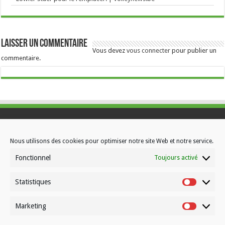
Laisser un commentaire
Vous devez
vous connecter
pour publier un
commentaire.
Contactez-nous
Nous utilisons des cookies pour optimiser notre site Web et notre service.
Choisissez votre formule d’abonnement
Fonctionnel
Toujours activé
À propos de Volleynews
Statistiques
Statistiqu
© Volleynews.be
2026
Marketing
Marketin
Conditions générales
|
Déclaration de confidentialité
|
Cookies
|
Disclaimer