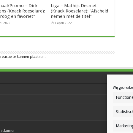
naal/Promo – Dirk
Liga – Mathijs Desmet
ens (Knack Roeselare):
(Knack Roeselare): “Afscheid
rdog en favoriet”
nemen met de titel”
ril 2022
1 april 2022
eactie te kunnen plaatsen.
Wij gebruike
Functione
Statistisc
Marketin
isclaimer