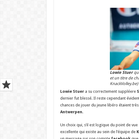
Lowie Stuer
qui
et un titre de c
KnackVolley.be)
Lowie Stuer
a su correctement suppléere
S
dernier fut blessé. Il reste cependant éviden
chances de jouer du jeune libéro étaient très 
Antwerpen.
Un choix qui, s’il est logique du point de vue
excellente qui existe au sein de l’équipe de
K
un message sur son compte
facebook
que 