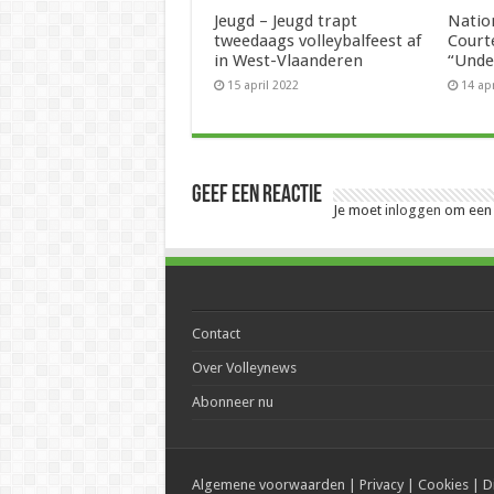
Jeugd – Jeugd trapt
Natio
tweedaags volleybalfeest af
Court
in West-Vlaanderen
“Unde
15 april 2022
14 ap
Geef een reactie
Je moet
inloggen
om een r
Contact
Over Volleynews
Abonneer nu
Algemene voorwaarden
|
Privacy
|
Cookies
|
D