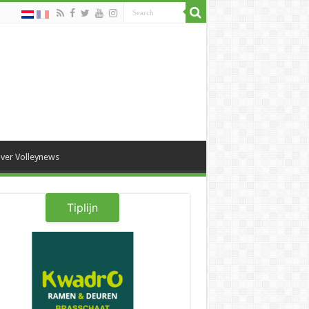
ver Volleynews
Tiplijn