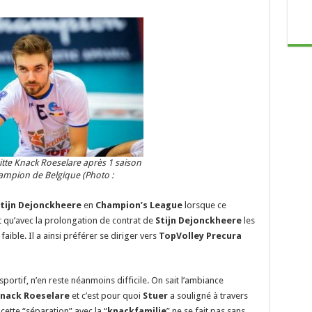
tte Knack Roeselare après 1 saison
hampion de Belgique (Photo :
tijn Dejonckheere
en
Champion’s League
lorsque ce
t qu’avec la prolongation de contrat de
Stijn Dejonckheere
les
faible. Il a ainsi préférer se diriger vers
TopVolley Precura
 sportif, n’en reste néanmoins difficile. On sait l’ambiance
nack Roeselare
et c’est pour quoi
Stuer
a souligné à travers
cette “séparation” avec la “
knackfamilie
” ne se fait pas sans