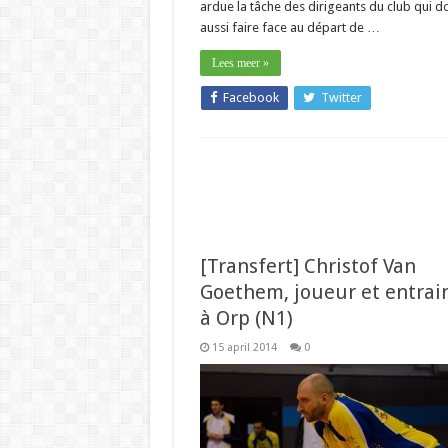
ardue la tâche des dirigeants du club qui d
aussi faire face au départ de …
Lees meer »
Facebook
Twitter
[Transfert] Christof Van
Goethem, joueur et entrai
à Orp (N1)
15 april 2014
0