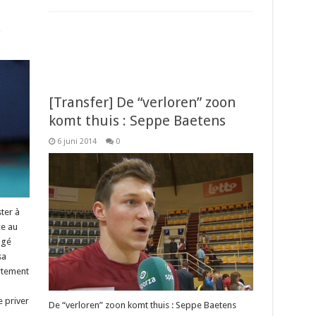
!
[Transfer] De “verloren” zoon
komt thuis : Seppe Baetens
6 juni 2014
0
ter à
ce au
ogé
sa
ortement
 priver
De “verloren” zoon komt thuis : Seppe Baetens