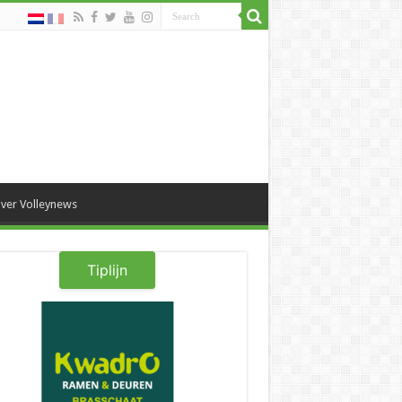
ver Volleynews
Tiplijn