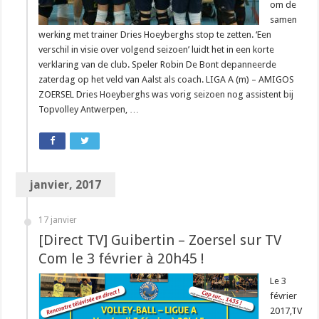
om de
samen
werking met trainer Dries Hoeyberghs stop te zetten. ‘Een
verschil in visie over volgend seizoen’ luidt het in een korte
verklaring van de club. Speler Robin De Bont depanneerde
zaterdag op het veld van Aalst als coach. LIGA A (m) – AMIGOS
ZOERSEL Dries Hoeyberghs was vorig seizoen nog assistent bij
Topvolley Antwerpen, …
janvier, 2017
17 janvier
[Direct TV] Guibertin – Zoersel sur TV
Com le 3 février à 20h45 !
Le 3
février
2017,TV