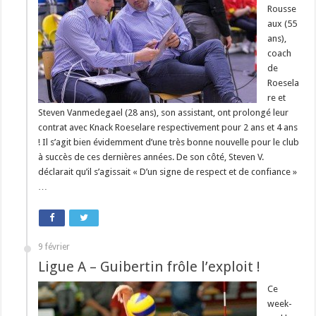
Rousse
aux (55
ans),
coach
de
Roesela
re et
Steven Vanmedegael (28 ans), son assistant, ont prolongé leur
contrat avec Knack Roeselare respectivement pour 2 ans et 4 ans
! Il s’agit bien évidemment d’une très bonne nouvelle pour le club
à succès de ces dernières années. De son côté, Steven V.
déclarait qu’il s’agissait « D’un signe de respect et de confiance »
…
9 février
Ligue A – Guibertin frôle l’exploit !
Ce
week-