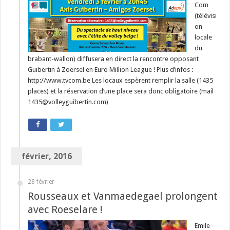
Com
(télévisi
on
locale
du
brabant-wallon) diffusera en direct la rencontre opposant
Guibertin à Zoersel en Euro Million League ! Plus d’infos :
http://www.tvcom.be Les locaux espèrent remplir la salle (1435
places) et la réservation d’une place sera donc obligatoire (mail
1435@volleyguibertin.com)
février, 2016
28 février
Rousseaux et Vanmaedegael prolongent
avec Roeselare !
Emile