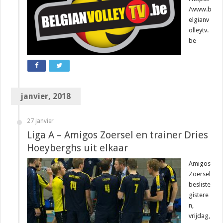
/www.b
elgianv
olleytv.
be
janvier, 2018
27 janvier
Liga A – Amigos Zoersel en trainer Dries
Hoeyberghs uit elkaar
Amigos
Zoersel
besliste
gistere
n,
vrijdag,