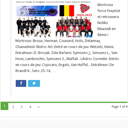
Mortroux
force l’exploit
et retrouvera
Noliko
Maaseik en
8ème !
Mortroux: Broux, Herman, Counard, Holis, Delannay,
Chauveheid. libéro: Art. Entré en cours de jeu: Wetzels, Heine.
Entraîneur: D. Brozak. Zele Berlare: Symoens J., Simoens L., Van
Hove, Lambrechts, Symoens S., Malfait . Libéro: Cornette. Entrés
en cours de jeu: Cojocaru, Engels, Van Huffel, . Entraîneur: De
Brandt K.. Sets: 25-14, …
1
2
3
4
»
Page 1 of 4