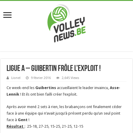
Ligue A – Guibertin frôle l’exploit !
Lionel
9 février 2016
2,645 Views
Ce week-end les
Guibertins
accueillaient le leader invaincu,
Asse-
Lennik
! Et ils ont bien failli créer l’exploit.
Après avoir mené 2 sets à rien, les brabançons ont finalement céder
face à une équipe qui n’avait jusqu’à présent perdu qu’un seul point
face à
Gent
!
Résultat
: 25-18, 27-25, 15-25, 21-25, 12-15