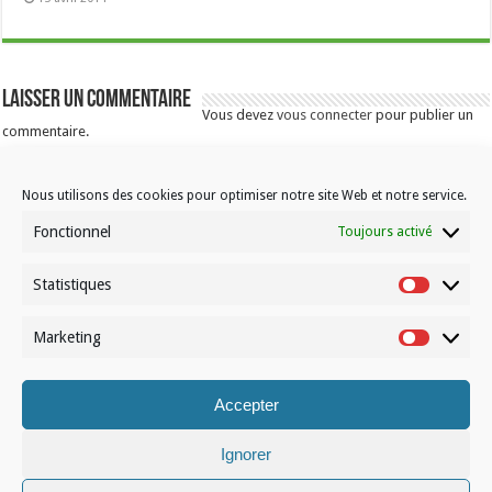
Laisser un commentaire
Vous devez
vous connecter
pour publier un
commentaire.
Nous utilisons des cookies pour optimiser notre site Web et notre service.
Fonctionnel
Toujours activé
Statistiques
Statistiqu
Contactez-nous
Marketing
Choisissez votre formule d’abonnement
Marketin
À propos de Volleynews
Accepter
© Volleynews.be
2026
Ignorer
Conditions générales
|
Déclaration de confidentialité
|
Cookies
|
Disclaimer