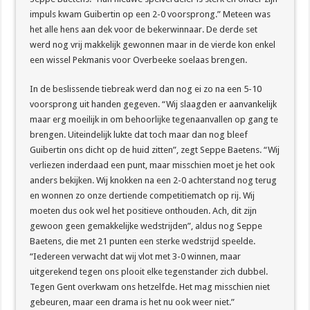
impuls kwam Guibertin op een 2-0 voorsprong.” Meteen was
het alle hens aan dek voor de bekerwinnaar. De derde set
werd nog vrij makkelijk gewonnen maar in de vierde kon enkel
een wissel Pekmanis voor Overbeeke soelaas brengen.
In de beslissende tiebreak werd dan nog ei zo na een 5-10
voorsprong uit handen gegeven. “Wij slaagden er aanvankelijk
maar erg moeilijk in om behoorlijke tegenaanvallen op gang te
brengen. Uiteindelijk lukte dat toch maar dan nog bleef
Guibertin ons dicht op de huid zitten”, zegt Seppe Baetens. “Wij
verliezen inderdaad een punt, maar misschien moet je het ook
anders bekijken. Wij knokken na een 2-0 achterstand nog terug
en wonnen zo onze dertiende competitiematch op rij. Wij
moeten dus ook wel het positieve onthouden. Ach, dit zijn
gewoon geen gemakkelijke wedstrijden”, aldus nog Seppe
Baetens, die met 21 punten een sterke wedstrijd speelde.
“Iedereen verwacht dat wij vlot met 3-0 winnen, maar
uitgerekend tegen ons plooit elke tegenstander zich dubbel.
Tegen Gent overkwam ons hetzelfde. Het mag misschien niet
gebeuren, maar een drama is het nu ook weer niet.”