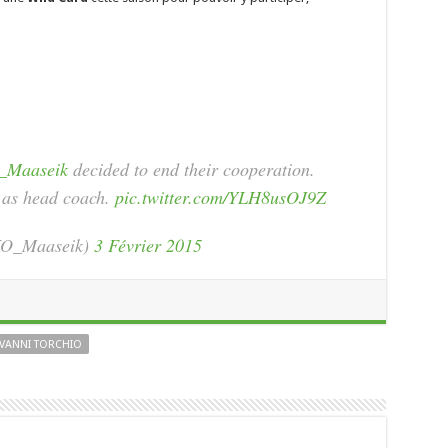
Maaseik
decided to end their cooperation.
r as head coach.
pic.twitter.com/YLH8usOJ9Z
O_Maaseik)
3 Février 2015
VANNI TORCHIO