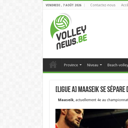
Contactez-nous
Accè
VENDREDI , 7 AOÛT 2026
Province
Niveau
Beach-volle
[Ligue A] Maaseik se sépare
Maaseik
, actuellement 4e au championnat