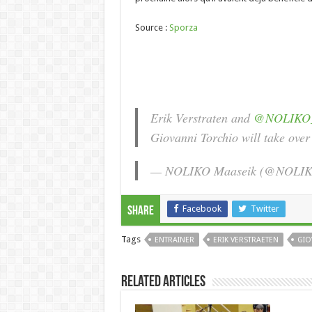
Source :
Sporza
Erik Verstraten and
@NOLIKO_
Giovanni Torchio will take ove
— NOLIKO Maaseik (@NOLIK
Facebook
Twitter
Share
Tags
ENTRAINER
ERIK VERSTRAETEN
GIO
Related Articles