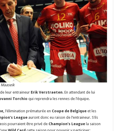
e Maaseik
de leur entraineur
Erik Verstraeten
. En attendant de lui
ovanni Torchio
qui reprendra les rennes de l’équipe.
ue,
l’élimination prématurée en
Coupe de Belgique
et les
pion’s League
auront donc eu raison de l’entraineur. S’ils
eois pourraient être privé de
Champion’s League
la saison
d’une
Wild Card
cette saison pour pouvoir y participer;