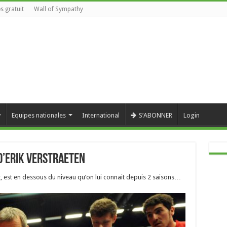
s gratuit
Wall of Sympathy
y
Equipes nationales
International
S’ABONNER
Login
 d’Erik Verstraeten
, est en dessous du niveau qu’on lui connait depuis 2 saisons…