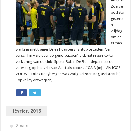
Amigos
Zoersel
besliste
gistere
n,
vrijdag,
om de
samen
werking met trainer Dries Hoeyberghs stop te zetten. ‘Een
verschil in visie over volgend seizoen’ luidt het in een korte
verklaring van de club. Speler Robin De Bont depanneerde
zaterdag op het veld van Aalst als coach. LIGA A (m) – AMIGOS
ZOERSEL Dries Hoeyberghs was vorig seizoen nog assistent bij
Topvolley Antwerpen, …
février, 2016
9 février