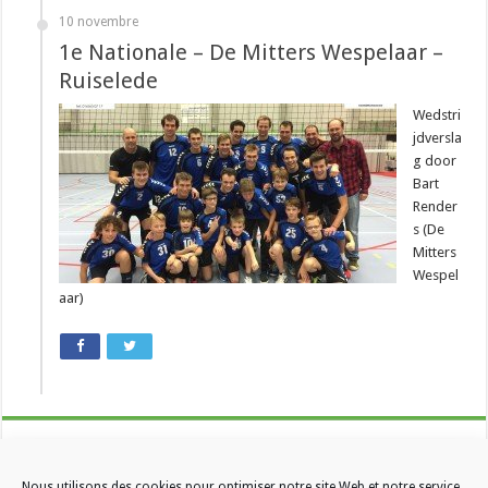
10 novembre
1e Nationale – De Mitters Wespelaar –
Ruiselede
Wedstri
jdversla
g door
Bart
Render
s (De
Mitters
Wespel
aar)
Nous utilisons des cookies pour optimiser notre site Web et notre service.