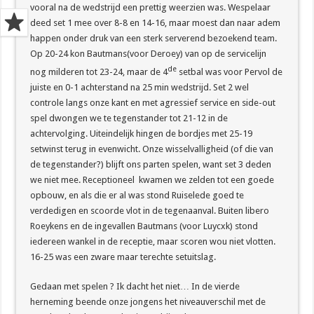
vooral na de wedstrijd een prettig weerzien was. Wespelaar
deed set 1 mee over 8-8 en 14-16, maar moest dan naar adem
happen onder druk van een sterk serverend bezoekend team.
Op 20-24 kon Bautmans(voor Deroey) van op de servicelijn
de
nog milderen tot 23-24, maar de 4
setbal was voor Pervol de
juiste en 0-1 achterstand na 25 min wedstrijd. Set 2 wel
controle langs onze kant en met agressief service en side-out
spel dwongen we te tegenstander tot 21-12 in de
achtervolging. Uiteindelijk hingen de bordjes met 25-19
setwinst terug in evenwicht. Onze wisselvalligheid (of die van
de tegenstander?) blijft ons parten spelen, want set 3 deden
we niet mee. Receptioneel kwamen we zelden tot een goede
opbouw, en als die er al was stond Ruiselede goed te
verdedigen en scoorde vlot in de tegenaanval. Buiten libero
Roeykens en de ingevallen Bautmans (voor Luycxk) stond
iedereen wankel in de receptie, maar scoren wou niet vlotten.
16-25 was een zware maar terechte setuitslag.
Gedaan met spelen ? Ik dacht het niet… In de vierde
herneming beende onze jongens het niveauverschil met de