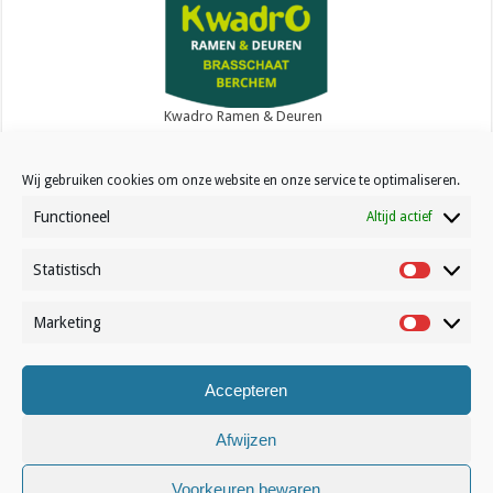
Kwadro Ramen & Deuren
Wij gebruiken cookies om onze website en onze service te optimaliseren.
Functioneel
Altijd actief
Statistisch
Contact
Statistisc
Over Volleynews
Marketing
Marketin
Abonneer nu
Accepteren
© Volleynews.be
2026
Algemene voorwaarden
|
Privacy
|
Cookies
|
Disclaimer
Afwijzen
Français
Nederlands
Voorkeuren bewaren