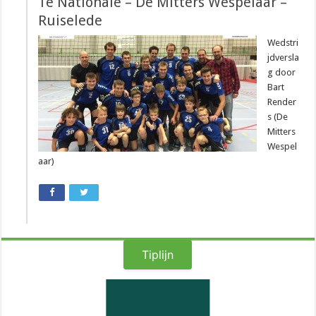
1e Nationale – De Mitters Wespelaar –
Ruiselede
Wedstri
jdversla
g door
Bart
Render
s (De
Mitters
Wespel
aar)
Tiplijn