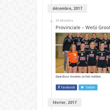
décembre, 2017
30 décembre
Provinciale – WeGi Groot
daardoor moeten ze het redden …
Facebook
Twitter
février, 2017