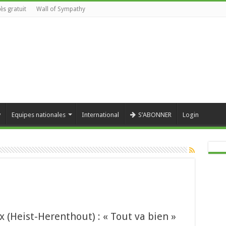
ès gratuit
Wall of Sympathy
y
Equipes nationales
International
S’ABONNER
Login
 (Heist-Herenthout) : « Tout va bien »