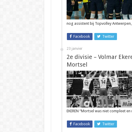
nog assistent bij Topvolley Antwerpen
Facebook
Twitter
23 janvier
2e divisie – Volmar Ek
Mortsel
EKEREN “Mortsel was niet compleet en
Facebook
Twitter