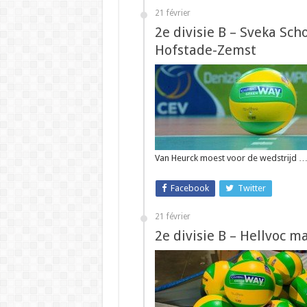
21 février
2e divisie B – Sveka Sc
Hofstade-Zemst
Van Heurck moest voor de wedstrijd 
Facebook
Twitter
21 février
2e divisie B – Hellvoc m