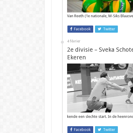
Van Reeth (1e nationale, M-Siks Blaasv
Facebook
Twitter
4 février
2e divisie – Sveka Schot
Ekeren
kende een slechte start. In de heenro
Facebook
Twitter