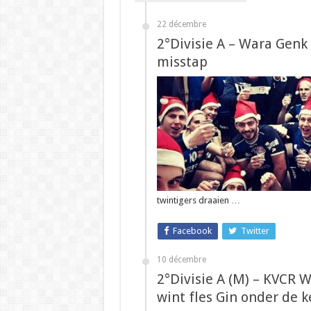
22 décembre
2°Divisie A – Wara Genk
misstap
twintigers draaien …
Facebook
Twitter
10 décembre
2°Divisie A (M) – KVCR W
wint fles Gin onder de 