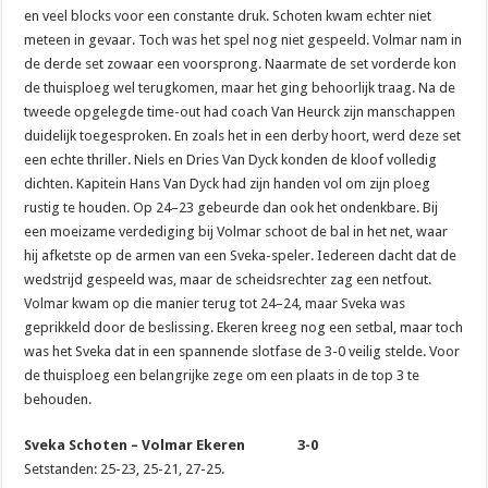
en veel blocks voor een constante druk. Schoten kwam echter niet
meteen in gevaar. Toch was het spel nog niet gespeeld. Volmar nam in
de derde set zowaar een voorsprong. Naarmate de set vorderde kon
de thuisploeg wel terugkomen, maar het ging behoorlijk traag. Na de
tweede opgelegde time-out had coach Van Heurck zijn manschappen
duidelijk toegesproken. En zoals het in een derby hoort, werd deze set
een echte thriller. Niels en Dries Van Dyck konden de kloof volledig
dichten. Kapitein Hans Van Dyck had zijn handen vol om zijn ploeg
rustig te houden. Op 24–23 gebeurde dan ook het ondenkbare. Bij
een moeizame verdediging bij Volmar schoot de bal in het net, waar
hij afketste op de armen van een Sveka-speler. Iedereen dacht dat de
wedstrijd gespeeld was, maar de scheidsrechter zag een netfout.
Volmar kwam op die manier terug tot 24–24, maar Sveka was
geprikkeld door de beslissing. Ekeren kreeg nog een setbal, maar toch
was het Sveka dat in een spannende slotfase de 3-0 veilig stelde. Voor
de thuisploeg een belangrijke zege om een plaats in de top 3 te
behouden.
Sveka Schoten – Volmar Ekeren 3-0
Setstanden: 25-23, 25-21, 27-25.