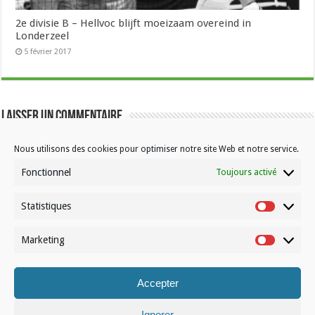
2e divisie B – Hellvoc blijft moeizaam overeind in
Londerzeel
5 février 2017
Laisser un commentaire
Vous devez
vous connecter
pour publier un
commentaire.
Nous utilisons des cookies pour optimiser notre site Web et notre service.
Fonctionnel
Toujours activé
Statistiques
Statistiqu
Marketing
Marketin
Contactez-nous
Choisissez votre formule d’abonnement
Accepter
À propos de Volleynews
Ignorer