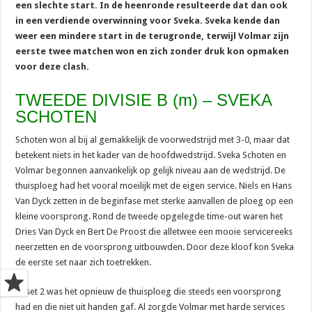
een slechte start. In de heenronde resulteerde dat dan ook
in een verdiende overwinning voor Sveka. Sveka kende dan
weer een mindere start in de terugronde, terwijl Volmar zijn
eerste twee matchen won en zich zonder druk kon opmaken
voor deze clash.
TWEEDE DIVISIE B (m) – SVEKA
SCHOTEN
Schoten won al bij al gemakkelijk de voorwedstrijd met 3-0, maar dat
betekent niets in het kader van de hoofdwedstrijd. Sveka Schoten en
Volmar begonnen aanvankelijk op gelijk niveau aan de wedstrijd. De
thuisploeg had het vooral moeilijk met de eigen service. Niels en Hans
Van Dyck zetten in de beginfase met sterke aanvallen de ploeg op een
kleine voorsprong. Rond de tweede opgelegde time-out waren het
Dries Van Dyck en Bert De Proost die alletwee een mooie servicereeks
neerzetten en de voorsprong uitbouwden. Door deze kloof kon Sveka
de eerste set naar zich toetrekken.
In set 2 was het opnieuw de thuisploeg die steeds een voorsprong
had en die niet uit handen gaf. Al zorgde Volmar met harde services