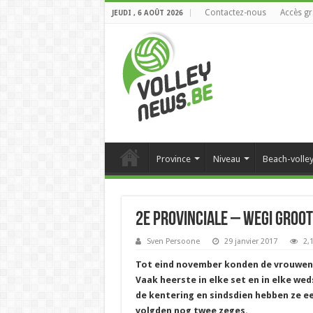
Contactez-nous
Accès gr
JEUDI , 6 AOÛT 2026
Province
Niveau
Beach-volle
2e provinciale – WeGi Groot
Sven Persoone
29 janvier 2017
2,
Tot eind november konden de vrouwen 
Vaak heerste in elke set en in elke weds
de kentering en sindsdien hebben ze e
volgden nog twee zeges.