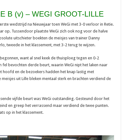
 B (v) – WEGI GROOT-LILLE
erste wedstrijd na Nieuwjaar toen WeGi met 3-0 verloor in Retie.
r op. Tussendoor plaatste WeGi zich ook nog voor de halve
bsolute uitschieter boekten de meisjes van trainer Danny
, tweede in het klassement, met 3-2 terug te wijzen.
 begonnen, want al snel keek de thuisploeg tegen en 0-2
 fel bevochten derde beurt, waarin WeGi nipt het laken naar
het hoofd en de bezoekers hadden het knap lastig met
 meisjes uit Lille bleken mentaal sterk en brachten verdiend de
ssende vijfde beurt was WeGi outstanding. Gesteund door het
ereind en greep het verrassend maar verdiend de twee punten.
ts op in het klassement.