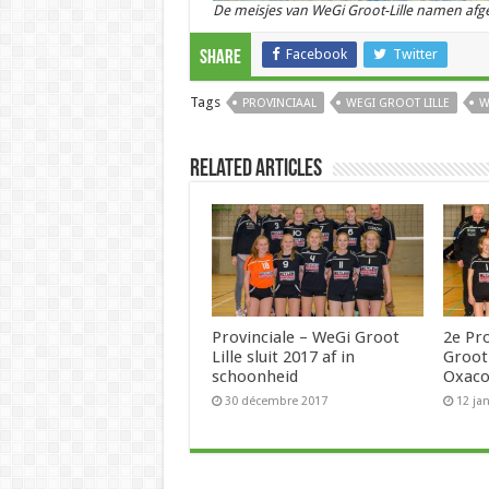
De meisjes van WeGi Groot-Lille namen afg
Facebook
Twitter
Share
Tags
PROVINCIAAL
WEGI GROOT LILLE
W
Related Articles
Provinciale – WeGi Groot
2e Pro
Lille sluit 2017 af in
Groot 
schoonheid
Oxac
30 décembre 2017
12 ja