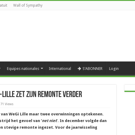
atuit
Wall of Sympathy
y
Equipes nationales
International
S’ABONNER
Login
-Lille zet zijn remonte verder
171 Views
van WeGi Lille maar twee overwinningen optekenen.
trijd het gevoel van ‘
net niet
’. In december volgde dan
en stevige remonte ingezet. Voor de jaarwisseling