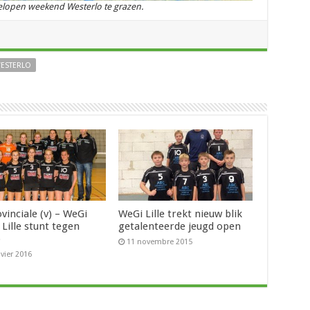
elopen weekend Westerlo te grazen.
ESTERLO
vinciale (v) – WeGi
WeGi Lille trekt nieuw blik
Lille stunt tegen
getalenteerde jeugd open
o
11 novembre 2015
nvier 2016