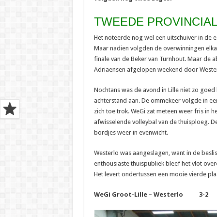
TWEEDE PROVINCIALE
Het noteerde nog wel een uitschuiver in de e
Maar nadien volgden de overwinningen elkaa
finale van de Beker van Turnhout. Maar de a
Adriaensen afgelopen weekend door Westerlo
Nochtans was de avond in Lille niet zo goed
achterstand aan. De ommekeer volgde in een
zich toe trok. WeGi zat meteen weer fris in 
afwisselende volleybal van de thuisploeg. De
bordjes weer in evenwicht.
Westerlo was aangeslagen, want in de besli
enthousiaste thuispubliek bleef het vlot ov
Het levert ondertussen een mooie vierde plaa
WeGi Groot-Lille – Westerlo 3-2