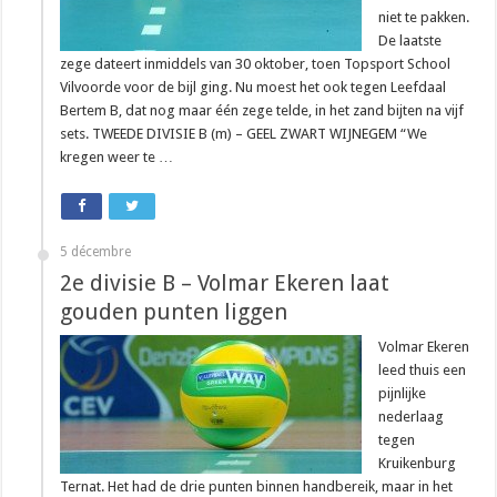
niet te pakken.
De laatste
zege dateert inmiddels van 30 oktober, toen Topsport School
Vilvoorde voor de bijl ging. Nu moest het ook tegen Leefdaal
Bertem B, dat nog maar één zege telde, in het zand bijten na vijf
sets. TWEEDE DIVISIE B (m) – GEEL ZWART WIJNEGEM “We
kregen weer te …
5 décembre
2e divisie B – Volmar Ekeren laat
gouden punten liggen
Volmar Ekeren
leed thuis een
pijnlijke
nederlaag
tegen
Kruikenburg
Ternat. Het had de drie punten binnen handbereik, maar in het