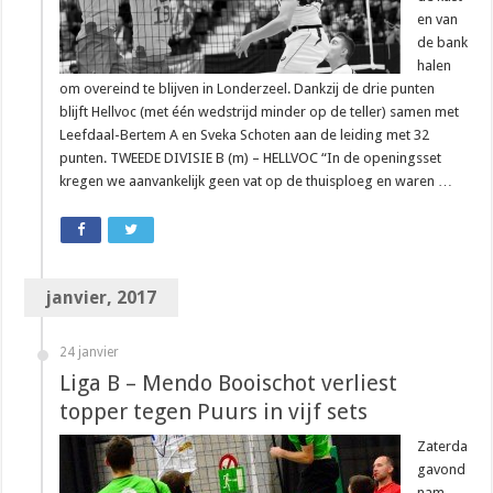
en van
de bank
halen
om overeind te blijven in Londerzeel. Dankzij de drie punten
blijft Hellvoc (met één wedstrijd minder op de teller) samen met
Leefdaal-Bertem A en Sveka Schoten aan de leiding met 32
punten. TWEEDE DIVISIE B (m) – HELLVOC “In de openingsset
kregen we aanvankelijk geen vat op de thuisploeg en waren …
janvier, 2017
24 janvier
Liga B – Mendo Booischot verliest
topper tegen Puurs in vijf sets
Zaterda
gavond
nam