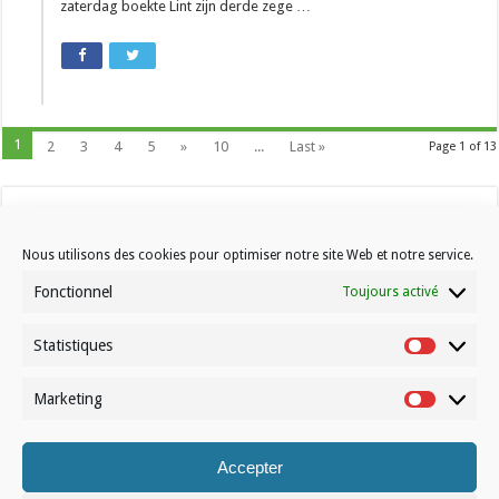
zaterdag boekte Lint zijn derde zege …
1
2
3
4
5
»
10
...
Last »
Page 1 of 13
Nous utilisons des cookies pour optimiser notre site Web et notre service.
Fonctionnel
Toujours activé
Statistiques
Contactez-nous
Statistiqu
Choisissez votre formule d’abonnement
Marketing
Marketin
À propos de Volleynews
Accepter
© Volleynews.be
2026