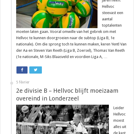
jaren heeft
Hellvoc
steevast een
aantal
toptalenten
moeten laten gaan. Vooral omwille van het gebrek om met
Hellvoc te kunnen doorgroeien naar de subtop (Liga B, 1e
nationale). Om die sprong toch te kunnen maken, keren Yentl Van
der Aa en Steven Van Reeth (Liga B, Zoersel), Thomas Van Reeth
(1e nationale, M-Siks Blaasveld en voordien Liga A, …
5 février
2e divisie B – Hellvoc blijft moeizaam
overeind in Londerzeel
Leider
Hellvoc
moest
alles uit
de kast