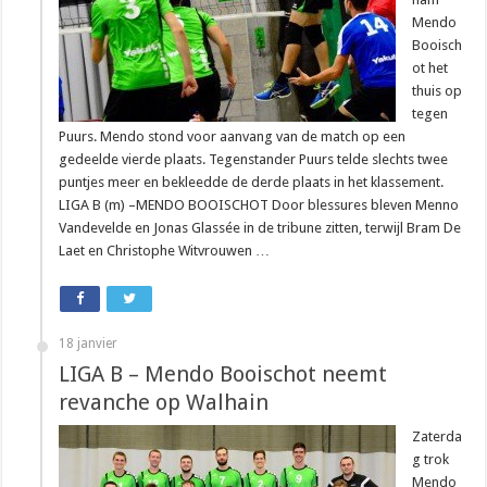
Mendo
Booisch
ot het
thuis op
tegen
Puurs. Mendo stond voor aanvang van de match op een
gedeelde vierde plaats. Tegenstander Puurs telde slechts twee
puntjes meer en bekleedde de derde plaats in het klassement.
LIGA B (m) –MENDO BOOISCHOT Door blessures bleven Menno
Vandevelde en Jonas Glassée in de tribune zitten, terwijl Bram De
Laet en Christophe Witvrouwen …
18 janvier
LIGA B – Mendo Booischot neemt
revanche op Walhain
Zaterda
g trok
Mendo