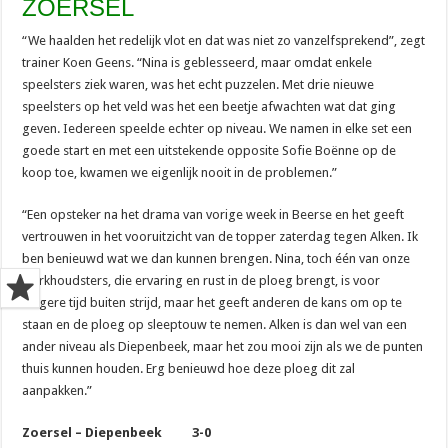
ZOERSEL
“We haalden het redelijk vlot en dat was niet zo vanzelfsprekend”, zegt
trainer Koen Geens. “Nina is geblesseerd, maar omdat enkele
speelsters ziek waren, was het echt puzzelen. Met drie nieuwe
speelsters op het veld was het een beetje afwachten wat dat ging
geven. Iedereen speelde echter op niveau. We namen in elke set een
goede start en met een uitstekende opposite Sofie Boënne op de
koop toe, kwamen we eigenlijk nooit in de problemen.”
“Een opsteker na het drama van vorige week in Beerse en het geeft
vertrouwen in het vooruitzicht van de topper zaterdag tegen Alken. Ik
ben benieuwd wat we dan kunnen brengen. Nina, toch één van onze
sterkhoudsters, die ervaring en rust in de ploeg brengt, is voor
langere tijd buiten strijd, maar het geeft anderen de kans om op te
staan en de ploeg op sleeptouw te nemen. Alken is dan wel van een
ander niveau als Diepenbeek, maar het zou mooi zijn als we de punten
thuis kunnen houden. Erg benieuwd hoe deze ploeg dit zal
aanpakken.”
Zoersel – Diepenbeek 3-0