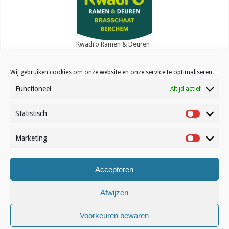
Kwadro Ramen & Deuren
Wij gebruiken cookies om onze website en onze service te optimaliseren.
Functioneel
Altijd actief
Statistisch
Contact
Statistisc
Over Volleynews
Marketing
Marketin
Abonneer nu
Accepteren
© Volleynews.be
2026
Afwijzen
Algemene voorwaarden
|
Privacy
|
Cookies
|
Disclaimer
Voorkeuren bewaren
Français
Nederlands