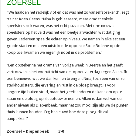
ZOERSEL
“We haalden het redelijk vlot en dat was niet zo vanzelfsprekend”, zegt
trainer Koen Geens. “Nina is geblesseerd, maar omdat enkele
speelsters ziek waren, was het echt puzzelen. Met drie nieuwe
speelsters op het veld was het een beetje afwachten wat dat ging
geven. Iedereen speelde echter op niveau. We namen in elke set een
goede start en met een uitstekende opposite Sofie Boënne op de
koop toe, kwamen we eigenlijk nooit in de problemen.”
“Een opsteker na het drama van vorige week in Beerse en het geeft
vertrouwen in het vooruitzicht van de topper zaterdag tegen Alken. Ik
ben benieuwd wat we dan kunnen brengen. Nina, toch één van onze
sterkhoudsters, die ervaring en rust in de ploeg brengt, is voor
langere tijd buiten strijd, maar het geeft anderen de kans om op te
staan en de ploeg op sleeptouw te nemen. Alken is dan wel van een
ander niveau als Diepenbeek, maar het zou mooi zijn als we de punten
thuis kunnen houden. Erg benieuwd hoe deze ploeg dit zal
aanpakken.”
Zoersel – Diepenbeek 3-0