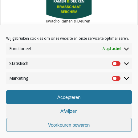
Kwadro Ramen & Deuren
Wij gebruiken cookies om onze website en onze service te optimaliseren.
Functioneel
Altijd actief
Statistisch
Contact
Statistisc
Over Volleynews
Marketing
Marketin
Abonneer nu
Accepteren
© Volleynews.be
2026
Algemene voorwaarden
|
Privacy
|
Cookies
|
Disclaimer
Afwijzen
Voorkeuren bewaren
Nederlands