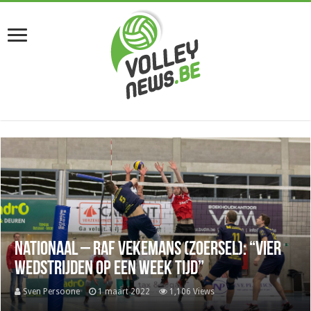
Nationaal – Raf Vekemans (Zoersel): “Vier
wedstrijden op een week tijd”
Sven Persoone
1 maart 2022
1,106 Views