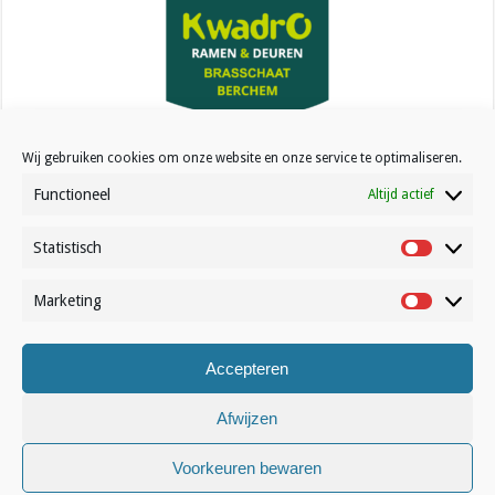
Kwadro Ramen & Deuren
Wij gebruiken cookies om onze website en onze service te optimaliseren.
Functioneel
Altijd actief
Statistisch
Statistisc
Contact
Marketing
Marketin
Over Volleynews
Abonneer nu
Accepteren
Afwijzen
© Volleynews.be
2026
Algemene voorwaarden
|
Privacy
|
Cookies
|
Disclaimer
Voorkeuren bewaren