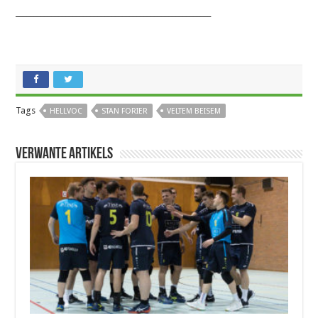
_______________________________________________________
Tags
HELLVOC
STAN FORIER
VELTEM BEISEM
Verwante artikels