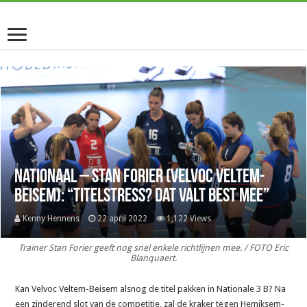
Nationaal – Stan Forier (Velvoc Veltem-
Beisem): “Titelstress? Dat valt best mee”
Kenny Hennens
22 april 2022
1,122 Views
Trainer Stan Forier geeft nog snel enkele richtlijnen mee. / FOTO Eric
Blanquaert.
Kan Velvoc Veltem-Beisem alsnog de titel pakken in Nationale 3 B? Na
een zinderend slot van de competitie, zal de kraker tegen Hemiksem-