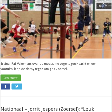
Zoersel):
“Amigos
Zoersel
hoort
thuis
in
de
subtop”
Trainer Raf Vekemans over de moeizame zege tegen Haacht en een
vooruitblik op de derby tegen Amigos Zoersel.
Lees meer »
Nationaal – Jorrit Jespers (Zoersel): “Leuk