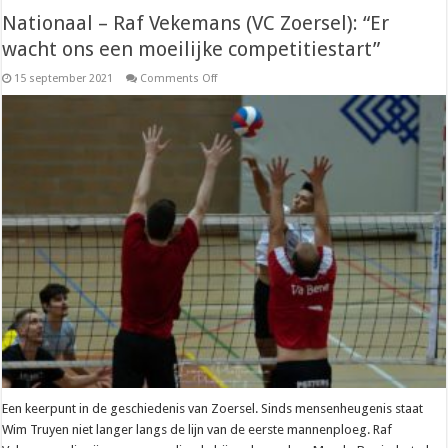
Nationaal – Raf Vekemans (VC Zoersel): “Er
wacht ons een moeilijke competitiestart”
on
15 september 2021
Comments Off
Nationaal
–
Raf
Vekemans
(VC
Zoersel):
“Er
wacht
ons
een
moeilijke
competitiestart”
Een keerpunt in de geschiedenis van Zoersel. Sinds mensenheugenis staat
Wim Truyen niet langer langs de lijn van de eerste mannenploeg. Raf