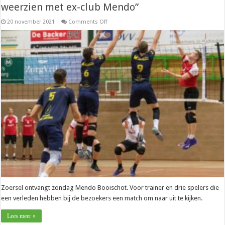
weerzien met ex-club Mendo”
on
20 november 2021
Comments Off
Nationaal
–
Jorrit
Jespers
(Zoersel):
“Leuk
weerzien
met
ex-
club
Mendo”
Zoersel ontvangt zondag Mendo Booischot. Voor trainer en drie spelers die
een verleden hebben bij de bezoekers een match om naar uit te kijken.
Lees meer »