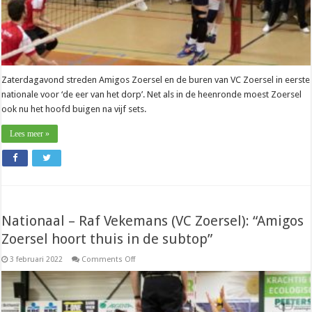
Zaterdagavond streden Amigos Zoersel en de buren van VC Zoersel in eerste
nationale voor ‘de eer van het dorp’. Net als in de heenronde moest Zoersel
ook nu het hoofd buigen na vijf sets.
Lees meer »
Nationaal – Raf Vekemans (VC Zoersel): “Amigos
Zoersel hoort thuis in de subtop”
on
3 februari 2022
Comments Off
Nationaal
–
Raf
Vekemans
(VC