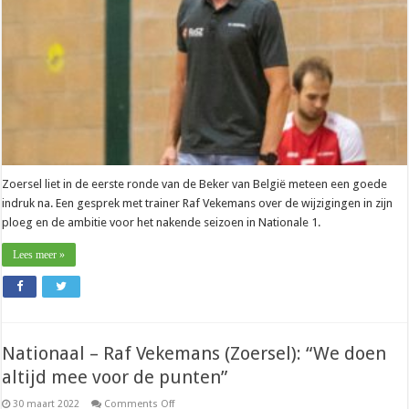
erbij
kwamen”
Zoersel liet in de eerste ronde van de Beker van België meteen een goede
indruk na. Een gesprek met trainer Raf Vekemans over de wijzigingen in zijn
ploeg en de ambitie voor het nakende seizoen in Nationale 1.
Lees meer »
Nationaal – Raf Vekemans (Zoersel): “We doen
altijd mee voor de punten”
on
30 maart 2022
Comments Off