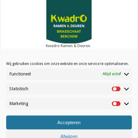
Kwadro Ramen & Deuren
Wij gebruiken cookies om onze website en onze service te optimaliseren.
Functioneel
Altijd actief
Statistisch
Contact
Statistisc
Over Volleynews
Marketing
Marketin
Abonneer nu
Accepteren
© Volleynews.be
2026
Algemene voorwaarden
|
Privacy
|
Cookies
|
Disclaimer
Afwijzen