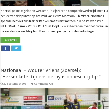
Zoersel pakte afgelopen weekend, in zijn vierde competitiewedstrijd, met 1-3
een eerste driepunter op het veld van Herve Mortroux Thimister. Nochtans
speelde het volgens trainer Raf Vekemans niet meteen zijn beste wedstrijd.
NATIONALE 1 (m) – VC ZOERSEL “Dat klopt. Ik was tevreden over het niveau in
de eerste drie wedstrijden. Maar op een puntje na in de derby tegen …
Lees meer »
Nationaal – Wouter Vriens (Zoersel):
“Heksenketel tijdens derby is onbeschrijflijk”
on
27 september 2021
Comments Off
Nationaal
–
Wouter
Vriens
(Zoersel):
“Heksenketel
tijdens
derby