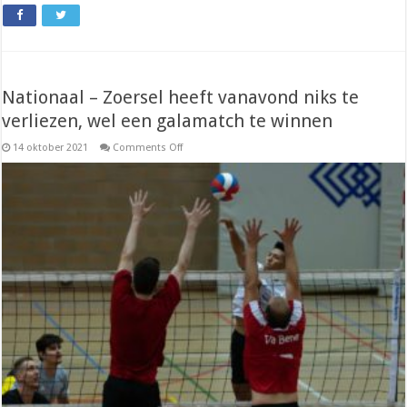
Nationaal – Zoersel heeft vanavond niks te
verliezen, wel een galamatch te winnen
on
14 oktober 2021
Comments Off
Nationaal
–
Zoersel
heeft
vanavond
niks
te
verliezen,
wel
een
galamatch
te
winnen