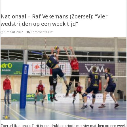
Nationaal – Raf Vekemans (Zoersel): “Vier
wedstrijden op een week tijd”
on
1 maart 2022
Comments Off
Nationaal
–
Raf
Vekemans
(Zoersel):
“Vier
wedstrijden
op
een
week
tijd”
Zoersel (Nationale 1) zit in een drukke periode met vier matchen op een week