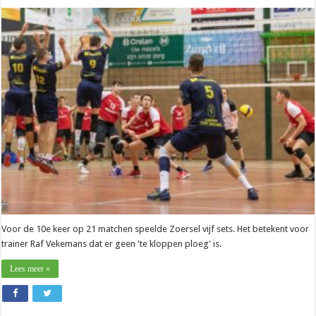
Nationaal
–
Raf
Vekemans
(Zoersel):
“We
doen
altijd
mee
voor
de
punten”
Voor de 10e keer op 21 matchen speelde Zoersel vijf sets. Het betekent voor
trainer Raf Vekemans dat er geen 'te kloppen ploeg' is.
Lees meer »