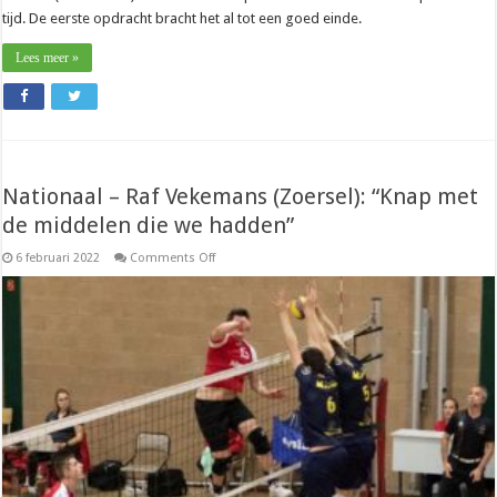
tijd. De eerste opdracht bracht het al tot een goed einde.
Lees meer »
Nationaal – Raf Vekemans (Zoersel): “Knap met
de middelen die we hadden”
on
6 februari 2022
Comments Off
Nationaal
–
Raf
Vekemans
(Zoersel):
“Knap
met
de
middelen
die
we
hadden”