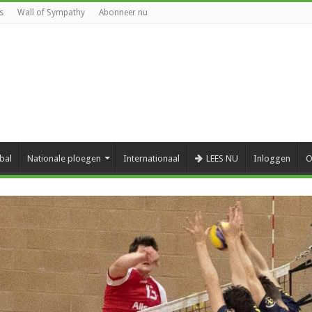
s
Wall of Sympathy
Abonneer nu
bal
Nationale ploegen
Internationaal
LEES NU
Inloggen
O