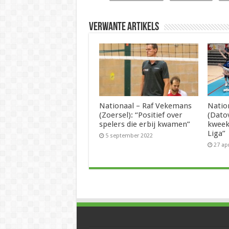
Verwante artikels
Nationaal – Raf Vekemans
Natio
(Zoersel): “Positief over
(Datov
spelers die erbij kwamen”
kweek
Liga”
5 september 2022
27 ap