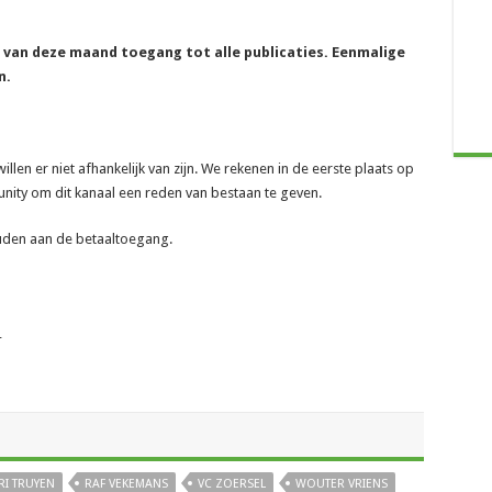
e van deze maand toegang tot alle publicaties. Eenmalige
n.
len er niet afhankelijk van zijn. We rekenen in de eerste plaats op
ity om dit kanaal een reden van bestaan te geven.
ouden aan de betaaltoegang.
_
RI TRUYEN
RAF VEKEMANS
VC ZOERSEL
WOUTER VRIENS