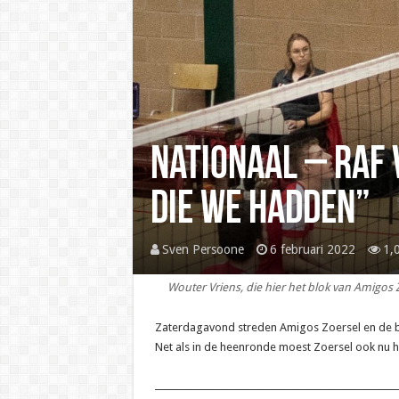
Nationaal – Raf 
die we hadden”
Sven Persoone
6 februari 2022
1,
Wouter Vriens, die hier het blok van Amigos
Zaterdagavond streden Amigos Zoersel en de bur
Net als in de heenronde moest Zoersel ook nu het 
______________________________________________________