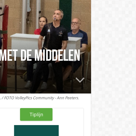
 met de middelen
. / FOTO VolleyPics Community - Ann Peeters.
Tiplijn