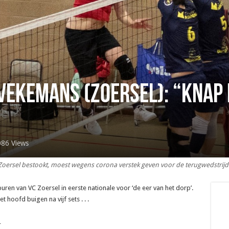
Vekemans (Zoersel): “Knap
086 Views
 Zoersel bestookt, moest wegens corona verstek geven voor de terugwedstrijd
en van VC Zoersel in eerste nationale voor ‘de eer van het dorp’.
hoofd buigen na vijf sets . . .
_