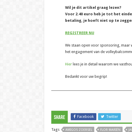
Wil je dit artikel graag lezen?
Voor 2.40 euro heb je tot het eind
betaling, je hoeft niet op te zegge
REGISTREER NU
We staan open voor sponsoring, maar wil
het engagement van de volleybalcommun
Hier
lees je in detail waarom we vasth
Bedankt voor uw begrip!
______________________________________________________
Facebook
Twitter
Share
Tags
AMIGOS ZOERSEL
FLOR MARIËN
JA