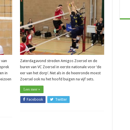
–
Raf
ns
Vekemans
):
(Zoersel):
f
“Knap
met
de
middelen
die
n”
we
hadden”
r van
Zaterdagavond streden Amigos Zoersel en de
esprek
buren van VC Zoersel in eerste nationale voor ‘de
en in
eer van het dorp’. Net als in de heenronde moest
seizoen
Zoersel ook nu het hoofd buigen na vijf sets.
Lees meer »
Facebook
Twitter