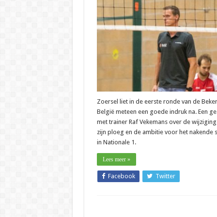
–
Raf
Vekema
(Zoersel
“Positie
over
spelers
die
erbij
kwame
Zoersel liet in de eerste ronde van de Beke
België meteen een goede indruk na. Een g
met trainer Raf Vekemans over de wijziging
zijn ploeg en de ambitie voor het nakende 
in Nationale 1.
Lees meer »
Facebook
Twitter