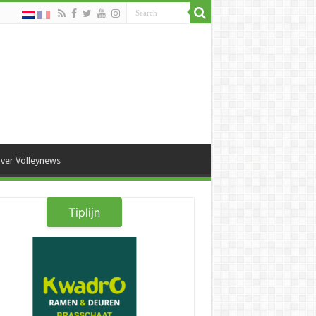
ver Volleynews
Tiplijn