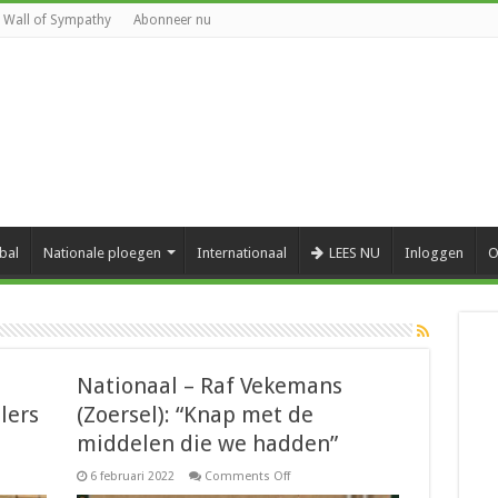
Wall of Sympathy
Abonneer nu
bal
Nationale ploegen
Internationaal
LEES NU
Inloggen
O
Nationaal – Raf Vekemans
elers
(Zoersel): “Knap met de
middelen die we hadden”
on
6 februari 2022
Comments Off
al
Nationaal