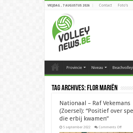
Contact
Foto’s
VRIJDAG , 7 AUGUSTUS 2026
Provincie
Niveau
Beachvolley
Tag Archives:
Flor Mariën
Nationaal – Raf Vekemans
(Zoersel): “Positief over sp
die erbij kwamen”
on
5 september 2022
Comments Off
Nationa