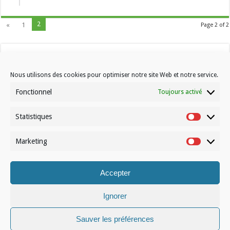
2
«
1
Page 2 of 2
Nous utilisons des cookies pour optimiser notre site Web et notre service.
Fonctionnel
Toujours activé
Statistiques
Contactez-nous
Statistiqu
Choisissez votre formule d’abonnement
Marketing
Marketin
À propos de Volleynews
Accepter
© Volleynews.be
2026
Conditions générales
|
Déclaration de confidentialité
|
Cookies
|
Disclaimer
Ignorer
Français
Nederlands
Sauver les préférences