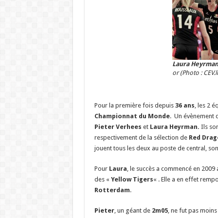
Laura Heyrma
or (Photo : CEV.l
Pour la première fois depuis
36 ans
, les 2 
Championnat du Monde
. Un évènement q
Pieter Verhees
et
Laura Heyrman.
Ils so
respectivement de la sélection de
Red Drago
jouent tous les deux au poste de central, sont
Pour
Laura
, le succès a commencé en 2009 al
des «
Yellow Tigers
« . Elle a en effet rem
Rotterdam
.
Pieter
, un géant de
2m05
, ne fut pas moin