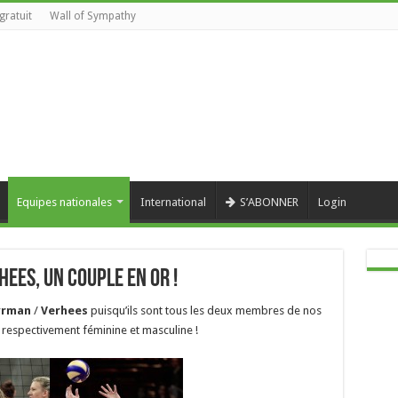
gratuit
Wall of Sympathy
Equipes nationales
International
S’ABONNER
Login
ees, un couple en or !
yrman
/
Verhees
puisqu’ils sont tous les deux membres de nos
 respectivement féminine et masculine !