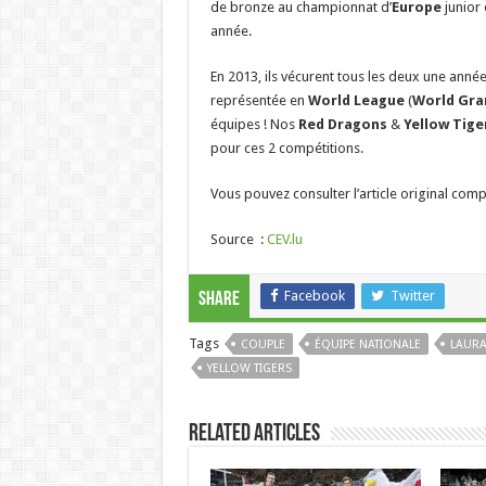
de bronze au championnat d’
Europe
junior 
année.
En 2013, ils vécurent tous les deux une anné
représentée en
World League
(
World Gra
équipes ! Nos
Red Dragons
&
Yellow Tige
pour ces 2 compétitions.
Vous pouvez consulter l’article original comp
Source :
CEV.lu
Facebook
Twitter
Share
Tags
COUPLE
ÉQUIPE NATIONALE
LAURA
YELLOW TIGERS
Related Articles