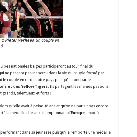
n
&
Pieter Verhees
, un couple en
u)
équipes nationales belges participeront au tour final du
ui ne passera pas inaperçu dans la vie du couple formé par
nt le couple en or de notre pays puisqu’ils font partie
ns et des Yellow Tigers.
Ils partagent les mêmes passions,
 grands, talentueux et forts !
ors qu’elle avait à peine 16 ans et qu’on ne parlait pas encore
porté la médaille d’or aux championnats
d’Europe
junior à
s performant dans sa jeunesse puisqu’il a remporté une médaille