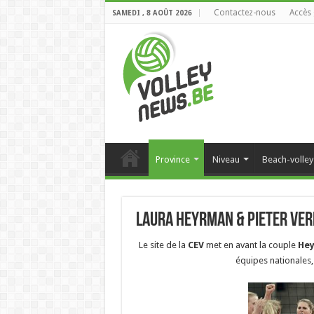
Contactez-nous
Accès 
SAMEDI , 8 AOÛT 2026
Province
Niveau
Beach-volley
Laura Heyrman & Pieter Verh
Le site de la
CEV
met en avant la couple
He
équipes nationales,