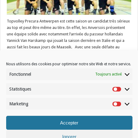
Topvolley Precura Antwerpen est cette saison un candidat très sérieux
au top et peut être même au titre. En effet, les Anversois présentent
une équipe solide avec notamment l’arrivée du passeur hollandais
Yannick Van Harskamp qui jouait la saison dernière en Italie et qui a
aussi fait les beaux jours de Maaseik. Avec une seule défaite au
compteur (au …
Nous utilisons des cookies pour optimiser notre site Web et notre service.
Read More »
Fonctionnel
Toujours activé
Statistiques
Statistiq
20
« First
...
10
«
17
18
19
21
»
Page 20 of 21
Marketing
Marketin
Accepter
Ignorer