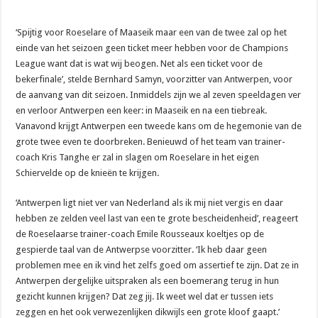
‘Spijtig voor Roeselare of Maaseik maar een van de twee zal op het
einde van het seizoen geen ticket meer hebben voor de Champions
League want dat is wat wij beogen. Net als een ticket voor de
bekerfinale’, stelde Bernhard Samyn, voorzitter van Antwerpen, voor
de aanvang van dit seizoen. Inmiddels zijn we al zeven speeldagen ver
en verloor Antwerpen een keer: in Maaseik en na een tiebreak.
Vanavond krijgt Antwerpen een tweede kans om de hegemonie van de
grote twee even te doorbreken. Benieuwd of het team van trainer-
coach Kris Tanghe er zal in slagen om Roeselare in het eigen
Schiervelde op de knieën te krijgen.
‘Antwerpen ligt niet ver van Nederland als ik mij niet vergis en daar
hebben ze zelden veel last van een te grote bescheidenheid’, reageert
de Roeselaarse trainer-coach Emile Rousseaux koeltjes op de
gespierde taal van de Antwerpse voorzitter. ‘Ik heb daar geen
problemen mee en ik vind het zelfs goed om assertief te zijn. Dat ze in
Antwerpen dergelijke uitspraken als een boemerang terug in hun
gezicht kunnen krijgen? Dat zeg jij. Ik weet wel dat er tussen iets
zeggen en het ook verwezenlijken dikwijls een grote kloof gaapt.’