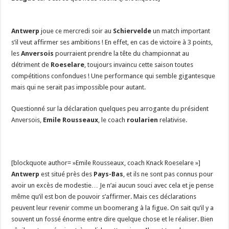
Antwerp
joue ce mercredi soir au
Schiervelde
un match important
s’il veut affirmer ses ambitions ! En effet, en cas de victoire à 3 points,
les
Anversois
pourraient prendre la tête du championnat au
détriment de
Roeselare
, toujours invaincu cette saison toutes
compétitions confondues ! Une performance qui semble gigantesque
mais qui ne serait pas impossible pour autant.
Questionné sur la déclaration quelques peu arrogante du président
Anversois,
Emile Rousseaux
, le coach
roularien
relativise.
[blockquote author= »Emile Rousseaux, coach Knack Roeselare »]
Antwerp
est situé près des
Pays-Bas
, et ils ne sont pas connus pour
avoir un excès de modestie… Je n’ai aucun souci avec cela et je pense
même qu’il est bon de pouvoir s’affirmer. Mais ces déclarations
peuvent leur revenir comme un boomerang à la figue. On sait qu’il y a
souvent un fossé énorme entre dire quelque chose et le réaliser. Bien