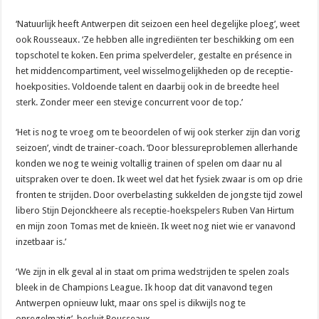
‘Natuurlijk heeft Antwerpen dit seizoen een heel degelijke ploeg’, weet
ook Rousseaux. ‘Ze hebben alle ingrediënten ter beschikking om een
topschotel te koken. Een prima spelverdeler, gestalte en présence in
het middencompartiment, veel wisselmogelijkheden op de receptie-
hoekposities. Voldoende talent en daarbij ook in de breedte heel
sterk. Zonder meer een stevige concurrent voor de top.’
‘Het is nog te vroeg om te beoordelen of wij ook sterker zijn dan vorig
seizoen’, vindt de trainer-coach. ‘Door blessureproblemen allerhande
konden we nog te weinig voltallig trainen of spelen om daar nu al
uitspraken over te doen. Ik weet wel dat het fysiek zwaar is om op drie
fronten te strijden. Door overbelasting sukkelden de jongste tijd zowel
libero Stijn Dejonckheere als receptie-hoekspelers Ruben Van Hirtum
en mijn zoon Tomas met de knieën. Ik weet nog niet wie er vanavond
inzetbaar is.’
‘We zijn in elk geval al in staat om prima wedstrijden te spelen zoals
bleek in de Champions League. Ik hoop dat dit vanavond tegen
Antwerpen opnieuw lukt, maar ons spel is dikwijls nog te
onregelmatig’, besluit Rousseaux.