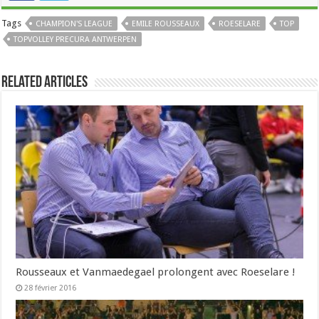
Tags
CHAMPION'S LEAGUE
EMILE ROUSSEAUX
ROESELARE
TOP
TOPVOLLEY PRECURA ANTWERPEN
Related Articles
Rousseaux et Vanmaedegael prolongent avec Roeselare !
28 février 2016