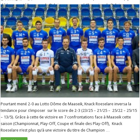
déjà remporté la coupe de Belgique sera sacré Champion de Belgique.
Même si tout …
Read More »
Pourtant mené 2-0 au Lotto Dôme de Maaseik, Knack Roeselare inversa la
tendance pour s’imposer sur le score de 2-3 (23/25 – 21/25 – 25/22 – 25/15
– 13/5). Grâce à cette 6e victoire en 7 confrontations face à Maaseik cette
saison (Championnat, Play-Off, Coupe et finale des Play-Off), Knack
Roeselare n’est plus qu’à une victoire du titre de Champion …