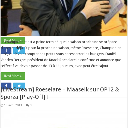
Roeselare aura comme assistant coach Steven Vanmedegael qui a
récemment ramené une médaille de bronze du Championnat d’Europe avec
notre équipe nationale des -19 ans. Ce jeune entraîneur (25 ans), qui possède
un master en éducation physique et sciences de la motricité, semble
l’assistant idéal aux côtés d’Emile Rousseaux qui a lui aussi œuvré dans l’école
de volley de la VVB. …
Read More »
Le championnat est à peine terminé que la saison prochaine se prépare
d’ores et déjà. Et pour la prochaine saison, même Roeselare, Champion en
titre, va devoir compter ses petits sous et resserrer les budgets. Daniël
Vanden Berghe, président de Knack Roeselare le confirme et annonce que
l’effectif va devoir passer de 13 à 11 joueurs, avec peut être l’ajout …
Read More »
[LiveStream] Roeselare – Maaseik sur OP12 &
Sporza [Play-Off] !
13 avril 2013
0