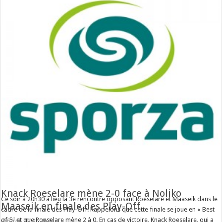
Knack Roeselare mène 2-0 face à Noliko
Ce soir à 20h30 a lieu la 3e rencontre opposant Roeselare et Maaseik dans le
Maaseik en finale des Play-Off
cadre de la finale des Play-Off. Rappelons que cette finale se joue en « Best
of 5″ et que Roeselare mène 2 à 0. En cas de victoire, Knack Roeselare, qui a
6 avril 2013
0