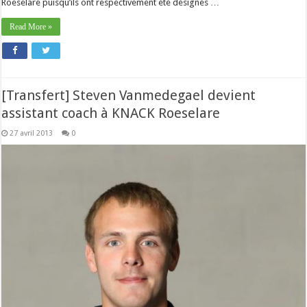
Roeselare puisqu’ils ont respectivement été désignés …
Read More »
[Transfert] Steven Vanmedegael devient
assistant coach à KNACK Roeselare
27 avril 2013
0