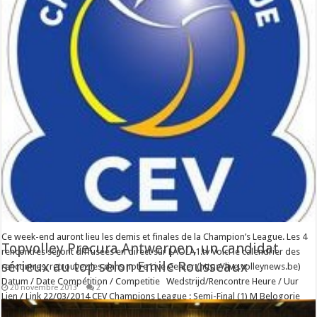
Ce week-end auront lieu les demis et finales de la Champion’s League. Les 4
Topvolley Precura Antwerpen, un candidat
rencontres seront diffusées en direct sur LAOLA1.tv Voici le calendrier des
sérieux au top selon Emile Rousseaux
rencontres, retrouvez les dans notre Live Center (http://live.volleynews.be)
Datum / Date Compétition / Competitie Wedstrijd/Rencontre Heure / Uur
20 novembre 2013
2
Lien / Link 22/03/2014 CEV Champions League : Semi-Final (1) M Belogorie
BELGOROD – Zenit KAZAN …