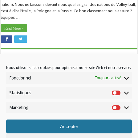
nation). Nous ne laissons devant nous que les grandes nations du Volley-ball,
c’est à dire l’Italie, la Pologne et la Russie. Ce bon classement nous assure 2
équipes …
Read More »
Nous utilisons des cookies pour optimiser notre site Web et notre service.
Fonctionnel
Toujours activé
Statistiques
Contactez-nous
Statistiqu
Choisissez votre formule d’abonnement
Marketing
Marketin
À propos de Volleynews
Accepter
© Volleynews.be
2026