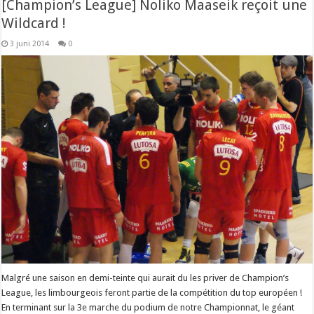
[Champion’s League] Noliko Maaseik reçoit une
Wildcard !
3 juni 2014
0
Malgré une saison en demi-teinte qui aurait du les priver de Champion’s
League, les limbourgeois feront partie de la compétition du top européen !
En terminant sur la 3e marche du podium de notre Championnat, le géant