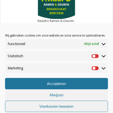
Lees meer »
Kwadro Ramen & Deuren
Wij gebruiken cookies om onze website en onze service te optimaliseren.
Functioneel
Altijd actief
Statistisch
Contact
Statistisc
Over Volleynews
Marketing
Marketin
Abonneer nu
Accepteren
© Volleynews.be
2026
Algemene voorwaarden
|
Privacy
|
Cookies
|
Disclaimer
Afwijzen
Français
Nederlands
Voorkeuren bewaren