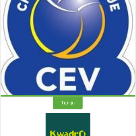
Ce week-end auront lieu les demis et finales de la Champion’s League. Les 4
Tiplijn
rencontres seront diffusées en direct sur LAOLA1.tv Voici le calendrier des
rencontres, retrouvez les dans notre Live Center (http://live.volleynews.be)
Datum / Date Compétition / Competitie Wedstrijd/Rencontre Heure / Uur
Lien / Link 22/03/2014 CEV Champions League : Semi-Final (1) M Belogorie
BELGOROD – Zenit KAZAN …