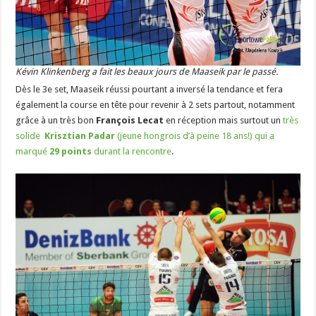
Kévin Klinkenberg a fait les beaux jours de Maaseik par le passé.
Dès le 3e set, Maaseik réussi pourtant a inversé la tendance et fera
également la course en tête pour revenir à 2 sets partout, notamment
grâce à un très bon
François Lecat
en réception mais surtout un
très
solide
Krisztian Padar
(jeune hongrois d’à peine 18 ans!) qui a
marqué
29 points
durant la rencontre
.