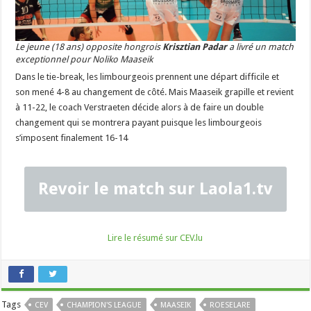
Le jeune (18 ans) opposite hongrois
Krisztian Padar
a livré un match
exceptionnel pour Noliko Maaseik
Dans le tie-break, les limbourgeois prennent une départ difficile et
son mené 4-8 au changement de côté. Mais Maaseik grapille et revient
à 11-22, le coach Verstraeten décide alors à de faire un double
changement qui se montrera payant puisque les limbourgeois
s’imposent finalement 16-14
Revoir le match sur Laola1.tv
Lire le résumé sur CEV.lu
Tags
CEV
CHAMPION'S LEAGUE
MAASEIK
ROESELARE