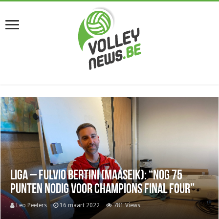
Liga – Fulvio Bertini (Maaseik): “Nog 75
punten nodig voor Champions Final Four”
Leo Peeters
16 maart 2022
781 Views