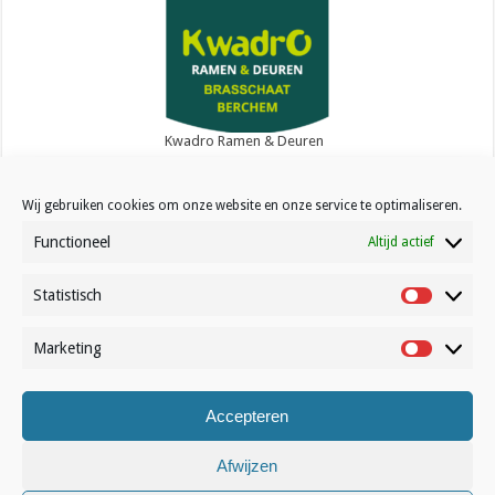
Kwadro Ramen & Deuren
Wij gebruiken cookies om onze website en onze service te optimaliseren.
Functioneel
Altijd actief
Statistisch
Contact
Statistisc
Over Volleynews
Marketing
Marketin
Abonneer nu
Accepteren
© Volleynews.be
2026
Algemene voorwaarden
|
Privacy
|
Cookies
|
Disclaimer
Afwijzen