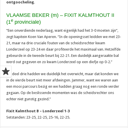
ontgoocheling.
VLAAMSE BEKER (m) – FIXIT KALMTHOUT II
e
(1
provinciale)
“Een onverdiende nederlaag, want eigenlijk had het 3-0 moeten zijn”,
zegt kapitein Koen Van Aperen. “In de openingsset leidden we met 23-
21, maar na drie cruciale fouten van de scheidsrechter kwam
Londerzeel op 23-24 en daar profiteerde het maximaal van. Hetzelfde
gebeurde in de tweede beurt bij 22-21. Een duidelijk aangeraakte bal
werd out gegeven en zo kwam Londerzeel op een diefje op 0-2.”
“In deel drie hadden we duidelijk het overwicht, maar dat konden we
in de vierde beurt niet meer afdwingen. Jammer, want we waren aan
een mooi parcours bezig en we hadden graag nog een ronde verder
gegaan. Op de beslissende momenten was de scheidsrechter ons
echter niet gunstig gezind.”
Fixit Kalmthout B – Londerzeel 1-3
Setstanden: 23-25, 22-25, 25-16, 22-25.