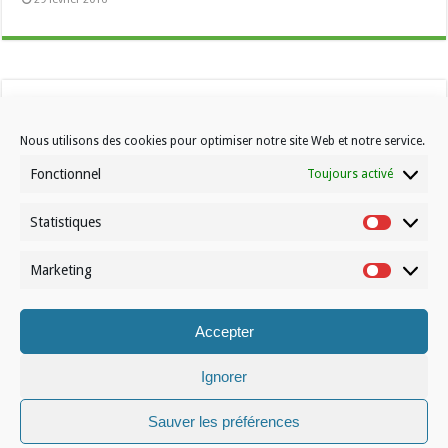
Nous utilisons des cookies pour optimiser notre site Web et notre service.
Fonctionnel
Toujours activé
Statistiques
Contactez-nous
Statistiqu
Choisissez votre formule d’abonnement
Marketing
Marketin
À propos de Volleynews
Accepter
© Volleynews.be
2026
Conditions générales
|
Déclaration de confidentialité
|
Cookies
|
Disclaimer
Ignorer
Français
Nederlands
Sauver les préférences