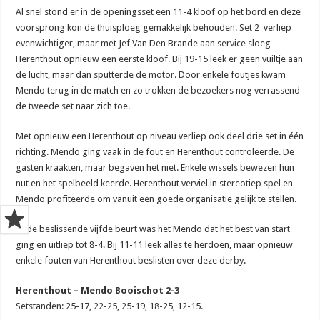
Al snel stond er in de openingsset een 11-4 kloof op het bord en deze
voorsprong kon de thuisploeg gemakkelijk behouden. Set 2 verliep
evenwichtiger, maar met Jef Van Den Brande aan service sloeg
Herenthout opnieuw een eerste kloof. Bij 19-15 leek er geen vuiltje aan
de lucht, maar dan sputterde de motor. Door enkele foutjes kwam
Mendo terug in de match en zo trokken de bezoekers nog verrassend
de tweede set naar zich toe.
Met opnieuw een Herenthout op niveau verliep ook deel drie set in één
richting. Mendo ging vaak in de fout en Herenthout controleerde. De
gasten kraakten, maar begaven het niet. Enkele wissels bewezen hun
nut en het spelbeeld keerde. Herenthout verviel in stereotiep spel en
Mendo profiteerde om vanuit een goede organisatie gelijk te stellen.
In de beslissende vijfde beurt was het Mendo dat het best van start
ging en uitliep tot 8-4. Bij 11-11 leek alles te herdoen, maar opnieuw
enkele fouten van Herenthout beslisten over deze derby.
Herenthout – Mendo Booischot 2-3
Setstanden: 25-17, 22-25, 25-19, 18-25, 12-15.