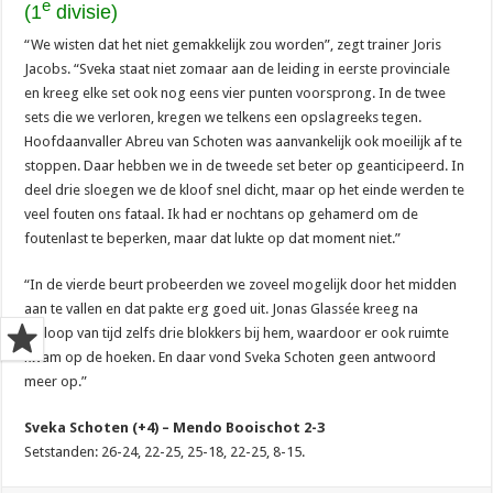
e
(1
divisie)
“We wisten dat het niet gemakkelijk zou worden”, zegt trainer Joris
Jacobs. “Sveka staat niet zomaar aan de leiding in eerste provinciale
en kreeg elke set ook nog eens vier punten voorsprong. In de twee
sets die we verloren, kregen we telkens een opslagreeks tegen.
Hoofdaanvaller Abreu van Schoten was aanvankelijk ook moeilijk af te
stoppen. Daar hebben we in de tweede set beter op geanticipeerd. In
deel drie sloegen we de kloof snel dicht, maar op het einde werden te
veel fouten ons fataal. Ik had er nochtans op gehamerd om de
foutenlast te beperken, maar dat lukte op dat moment niet.”
“In de vierde beurt probeerden we zoveel mogelijk door het midden
aan te vallen en dat pakte erg goed uit. Jonas Glassée kreeg na
verloop van tijd zelfs drie blokkers bij hem, waardoor er ook ruimte
kwam op de hoeken. En daar vond Sveka Schoten geen antwoord
meer op.”
Sveka Schoten (+4) – Mendo Booischot 2-3
Setstanden: 26-24, 22-25, 25-18, 22-25, 8-15.