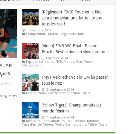
[Règlement FIVB] Toucher le filet
sera à nouveau une faute .. dans
tous les cas !
5 novembre 2014
Compétitions
,
Monde
,
Règlement
,
Tous
[Video] FIVB WC Final : Poland –
Brazil : Best actions in slow motion !
3 octobre 2014
Equipes nationales
,
FIVB
,
Monde
,
Tous
,
World
ueuse
Championship
çais!
Freya Aelbrecht voit la CM lui passer
sous le nez !
Europe
,
15 septembre 2014
Monde
,
World Championship
,
Yellow Tigers
stinguer en
[Yellow Tigers] Championnats du
monde féminin
11 septembre 2014
Divers
,
Equipes nationales
,
FIVB
,
Monde
,
Tournois
,
Type d'article
,
Vidéos
,
World Championship
,
Yellow Tigers