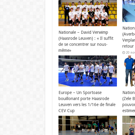
Nation
Nationale – David Verwimp
(Averb
(Haasrode Leuven) : « Il suffit
Verpla
de se concentrer sur nous-
retour
même»
20 no
20 novembre 2021
Europe – Un Sportoase
Nation
bouillonant porte Haasrode
(Zele 
Leuven vers les 1/16e de finale
pouvon
CEV Cup
estime
20 novembre 2021
19 no