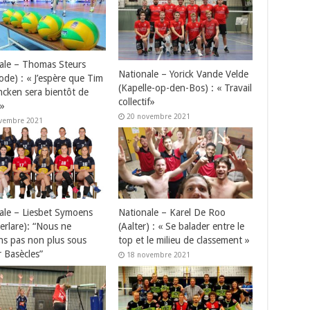
ale – Thomas Steurs
Nationale – Yorick Vande Velde
ode) : « J’espère que Tim
(Kapelle-op-den-Bos) : « Travail
ncken sera bientôt de
collectif»
 »
20 novembre 2021
vembre 2021
ale – Liesbet Symoens
Nationale – Karel De Roo
Berlare): “Nous ne
(Aalter) : « Se balader entre le
s pas non plus sous
top et le milieu de classement »
r Basècles”
18 novembre 2021
vembre 2021