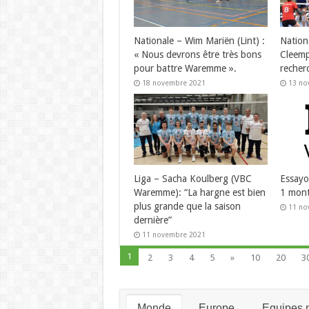
Nationale – Wim Mariën (Lint) :
Nation
« Nous devrons être très bons
Cleemp
pour battre Waremme ».
recher
18 novembre 2021
13 no
Liga – Sacha Koulberg (VBC
Essayo
Waremme): “La hargne est bien
1 mont
plus grande que la saison
11 no
dernière”
11 novembre 2021
1
2
3
4
5
»
10
20
3
Monde
Europe
Equipes n