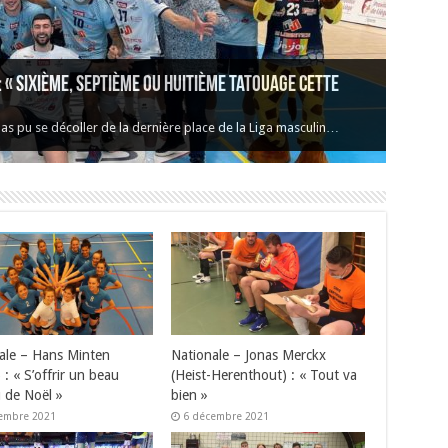
« Sixième, septième ou huitième tatouage cette
s pu se décoller de la dernière place de la Liga masculin…
ale – Hans Minten
Nationale – Jonas Merckx
 : « S’offrir un beau
(Heist-Herenthout) : « Tout va
 de Noël »
bien »
embre 2021
6 décembre 2021