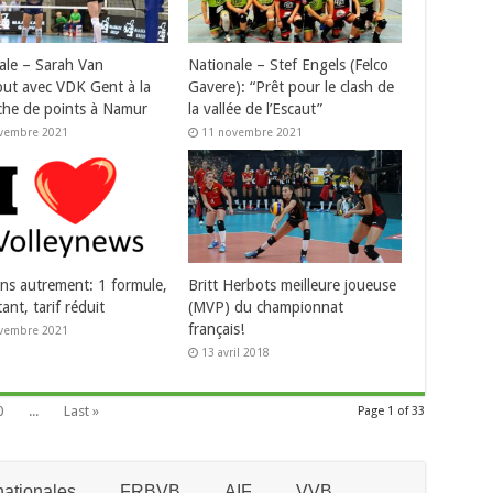
ale – Sarah Van
Nationale – Stef Engels (Felco
ut avec VDK Gent à la
Gavere): “Prêt pour le clash de
che de points à Namur
la vallée de l’Escaut”
vembre 2021
11 novembre 2021
ns autrement: 1 formule,
Britt Herbots meilleure joueuse
ant, tarif réduit
(MVP) du championnat
français!
vembre 2021
13 avril 2018
0
...
Last »
Page 1 of 33
ationales
FRBVB
AIF
VVB