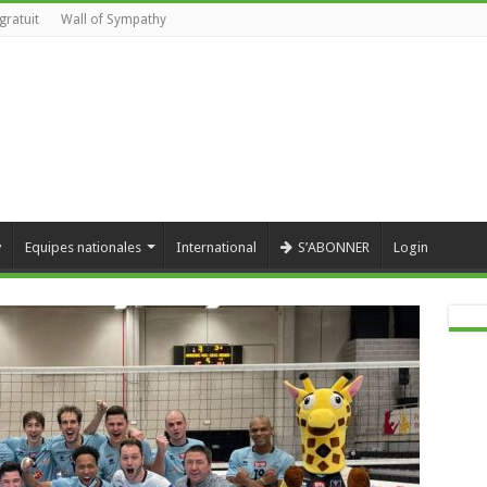
gratuit
Wall of Sympathy
y
Equipes nationales
International
S’ABONNER
Login