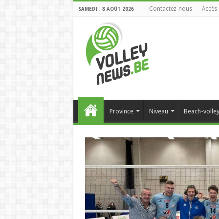
Contactez-nous
Accès 
SAMEDI , 8 AOÛT 2026
Province
Niveau
Beach-volle