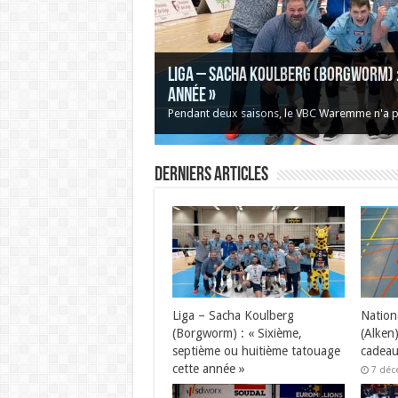
Liga – Sacha Koulberg (Borgworm) : 
année »
Pendant deux saisons, le VBC Waremme n'a pa
Derniers articles
Liga – Sacha Koulberg
Nation
(Borgworm) : « Sixième,
(Alken)
septième ou huitième tatouage
cadeau
cette année »
7 déc
3 janvier 2022