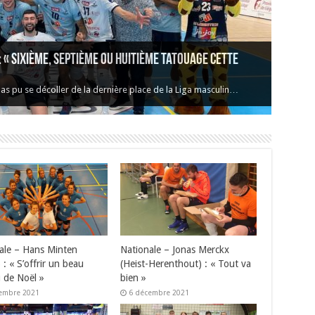
« Sixième, septième ou huitième tatouage cette
s pu se décoller de la dernière place de la Liga masculin…
ale – Hans Minten
Nationale – Jonas Merckx
 : « S’offrir un beau
(Heist-Herenthout) : « Tout va
 de Noël »
bien »
embre 2021
6 décembre 2021