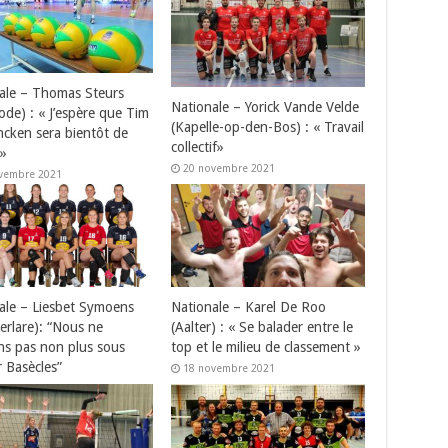
ale – Thomas Steurs
Nationale – Yorick Vande Velde
ode) : « J’espère que Tim
(Kapelle-op-den-Bos) : « Travail
ncken sera bientôt de
collectif»
 »
20 novembre 2021
vembre 2021
ale – Liesbet Symoens
Nationale – Karel De Roo
Berlare): “Nous ne
(Aalter) : « Se balader entre le
s pas non plus sous
top et le milieu de classement »
r Basècles”
18 novembre 2021
vembre 2021