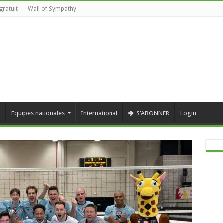
gratuit
Wall of Sympathy
y
Equipes nationales
International
S’ABONNER
Login