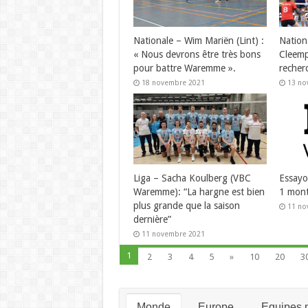
Nationale – Wim Mariën (Lint) :
Nation
« Nous devrons être très bons
Cleemp
pour battre Waremme ».
recher
18 novembre 2021
13 no
Liga – Sacha Koulberg (VBC
Essayo
Waremme): “La hargne est bien
1 mont
plus grande que la saison
11 no
dernière”
11 novembre 2021
1
2
3
4
5
»
10
20
3
Monde
Europe
Equipes n