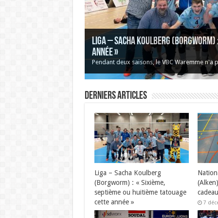
Liga – Sacha Koulberg (Borgworm) : 
année »
Pendant deux saisons, le VBC Waremme n'a pa
Derniers articles
Liga – Sacha Koulberg
Nation
(Borgworm) : « Sixième,
(Alken)
septième ou huitième tatouage
cadeau
cette année »
7 déc
3 janvier 2022