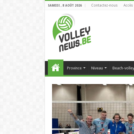
Contactez-nous
Accès 
SAMEDI , 8 AOÛT 2026
Province
Niveau
Beach-volle