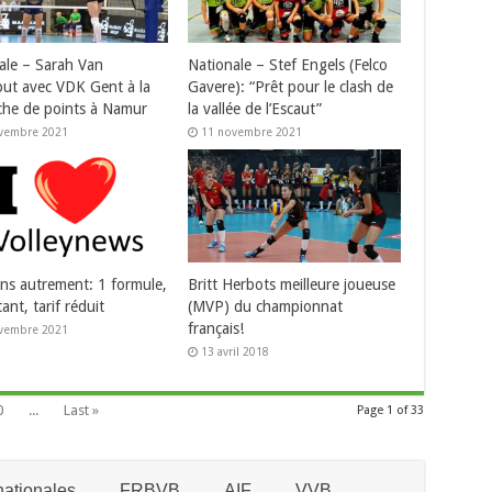
ale – Sarah Van
Nationale – Stef Engels (Felco
ut avec VDK Gent à la
Gavere): “Prêt pour le clash de
che de points à Namur
la vallée de l’Escaut”
vembre 2021
11 novembre 2021
ns autrement: 1 formule,
Britt Herbots meilleure joueuse
ant, tarif réduit
(MVP) du championnat
français!
vembre 2021
13 avril 2018
0
...
Last »
Page 1 of 33
ationales
FRBVB
AIF
VVB