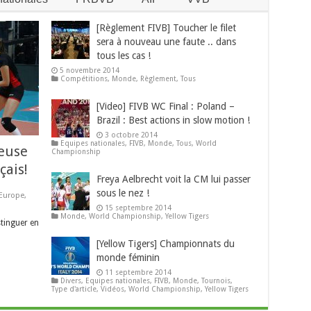
[Règlement FIVB] Toucher le filet
sera à nouveau une faute .. dans
tous les cas !
5 novembre 2014
Compétitions
,
Monde
,
Règlement
,
Tous
[Video] FIVB WC Final : Poland –
Brazil : Best actions in slow motion !
3 octobre 2014
Equipes nationales
,
FIVB
,
Monde
,
Tous
,
World
ueuse
Championship
çais!
Freya Aelbrecht voit la CM lui passer
sous le nez !
Europe
,
15 septembre 2014
Monde
,
World Championship
,
Yellow Tigers
stinguer en
[Yellow Tigers] Championnats du
monde féminin
11 septembre 2014
Divers
,
Equipes nationales
,
FIVB
,
Monde
,
Tournois
,
Type d'article
,
Vidéos
,
World Championship
,
Yellow Tigers