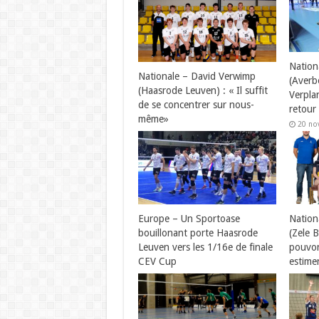
Nation
Nationale – David Verwimp
(Averb
(Haasrode Leuven) : « Il suffit
Verpla
de se concentrer sur nous-
retour
même»
20 no
20 novembre 2021
Europe – Un Sportoase
Nation
bouillonant porte Haasrode
(Zele 
Leuven vers les 1/16e de finale
pouvon
CEV Cup
estime
20 novembre 2021
19 no