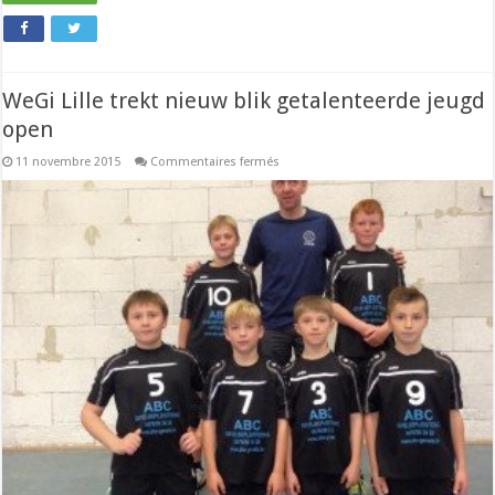
WeGi Lille trekt nieuw blik getalenteerde jeugd
open
sur
11 novembre 2015
Commentaires fermés
WeGi
Lille
trekt
nieuw
blik
getalenteerde
jeugd
open