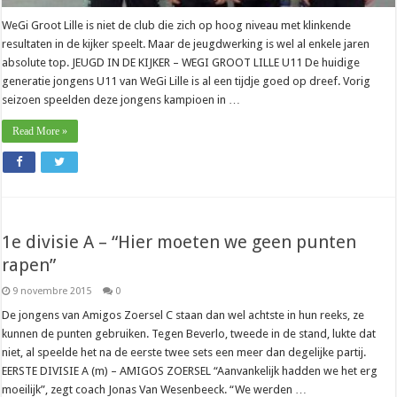
WeGi Groot Lille is niet de club die zich op hoog niveau met klinkende
resultaten in de kijker speelt. Maar de jeugdwerking is wel al enkele jaren
absolute top. JEUGD IN DE KIJKER – WEGI GROOT LILLE U11 De huidige
generatie jongens U11 van WeGi Lille is al een tijdje goed op dreef. Vorig
seizoen speelden deze jongens kampioen in …
Read More »
1e divisie A – “Hier moeten we geen punten
rapen”
9 novembre 2015
0
De jongens van Amigos Zoersel C staan dan wel achtste in hun reeks, ze
kunnen de punten gebruiken. Tegen Beverlo, tweede in de stand, lukte dat
niet, al speelde het na de eerste twee sets een meer dan degelijke partij.
EERSTE DIVISIE A (m) – AMIGOS ZOERSEL “Aanvankelijk hadden we het erg
moeilijk”, zegt coach Jonas Van Wesenbeeck. “We werden …