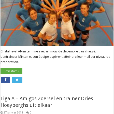
beau
cadeau
de
Noël
»
Cristal Jeval Alken termine avec un mois de décembre très chargé.
L'entraîneur Minten et son équipe espèrent atteindre leur meilleur niveau de
préparation.
Read More »
Liga A – Amigos Zoersel en trainer Dries
Hoeyberghs uit elkaar
27 janvier 2018
0