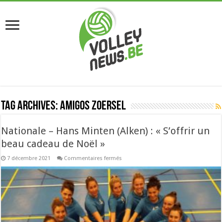
Tag Archives:
Amigos Zoersel
Nationale – Hans Minten (Alken) : « S’offrir un
beau cadeau de Noël »
sur
7 décembre 2021
Commentaires fermés
Nationale
–
Hans
Minten
(Alken)
:
«
S’offrir
un