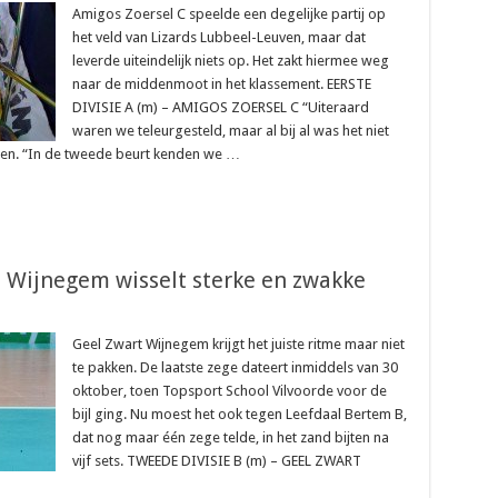
Amigos Zoersel C speelde een degelijke partij op
het veld van Lizards Lubbeel-Leuven, maar dat
leverde uiteindelijk niets op. Het zakt hiermee weg
naar de middenmoot in het klassement. EERSTE
DIVISIE A (m) – AMIGOS ZOERSEL C “Uiteraard
waren we teleurgesteld, maar al bij al was het niet
eren. “In de tweede beurt kenden we …
rt Wijnegem wisselt sterke en zwakke
Geel Zwart Wijnegem krijgt het juiste ritme maar niet
te pakken. De laatste zege dateert inmiddels van 30
oktober, toen Topsport School Vilvoorde voor de
bijl ging. Nu moest het ook tegen Leefdaal Bertem B,
dat nog maar één zege telde, in het zand bijten na
vijf sets. TWEEDE DIVISIE B (m) – GEEL ZWART