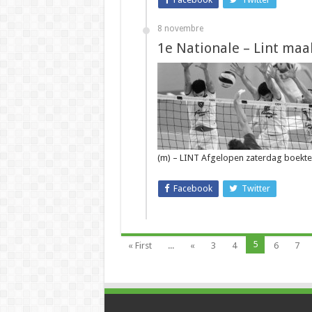
8 novembre
1e Nationale – Lint maa
(m) – LINT Afgelopen zaterdag boekte 
Facebook
Twitter
5
« First
...
«
3
4
6
7