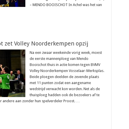
– MENDO BOOISCHOT In Achel was het van
t zet Volley Noorderkempen opzij
Na een zwaar weekeinde vorig week, moest
de eerste mannenploeg van Mendo
Booischot thuis in actie komen tegen BVMV
Volley Noorderkempen Vosselaar-Merksplas.
Beide ploegen deelden de zevende plaats
met 11 punten zodat een aangename
wedstrijd verwacht kon worden. Net als de
thuisploeg hadden ook de bezoekers af te
er andere aan zonder hun spelverdeler Proost. …