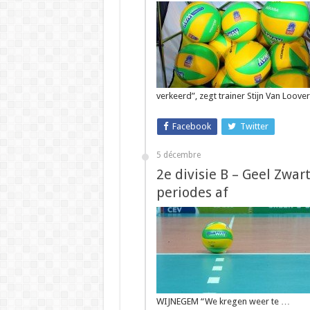
verkeerd”, zegt trainer Stijn Van Loov
Facebook
Twitter
5 décembre
2e divisie B – Geel Zwa
periodes af
WIJNEGEM “We kregen weer te …