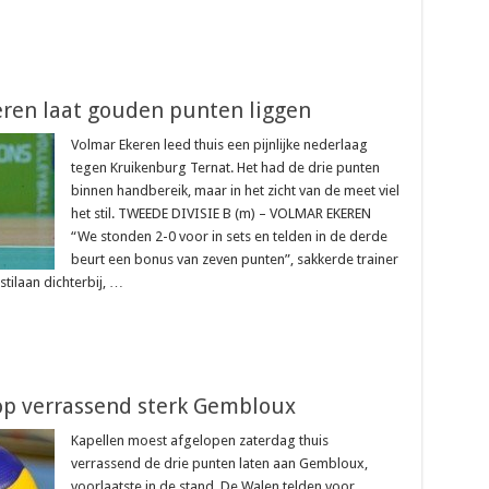
keren laat gouden punten liggen
Volmar Ekeren leed thuis een pijnlijke nederlaag
tegen Kruikenburg Ternat. Het had de drie punten
binnen handbereik, maar in het zicht van de meet viel
het stil. TWEEDE DIVISIE B (m) – VOLMAR EKEREN
“We stonden 2-0 voor in sets en telden in de derde
beurt een bonus van zeven punten”, sakkerde trainer
tilaan dichterbij, …
 op verrassend sterk Gembloux
Kapellen moest afgelopen zaterdag thuis
verrassend de drie punten laten aan Gembloux,
voorlaatste in de stand. De Walen telden voor