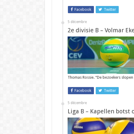
Facebook
Twitter
5 décembre
2e divisie B – Volmar E
Thomas Rossie. “De bezoekers slopen s
Facebook
Twitter
5 décembre
Liga B – Kapellen botst