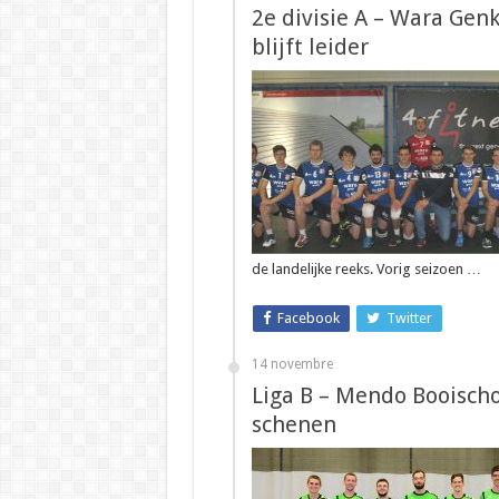
2e divisie A – Wara Gen
blijft leider
de landelijke reeks. Vorig seizoen …
Facebook
Twitter
14 novembre
Liga B – Mendo Booisch
schenen