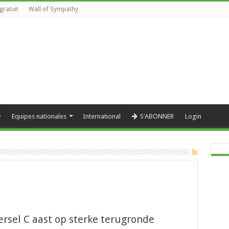
gratuit
Wall of Sympathy
y
Equipes nationales
International
S’ABONNER
Login
ersel C aast op sterke terugronde