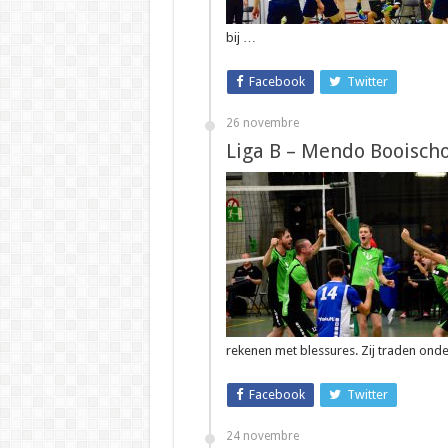
bij …
Facebook
Twitter
26 novembre
Liga B – Mendo Booischo
rekenen met blessures. Zij traden ond
Facebook
Twitter
24 novembre